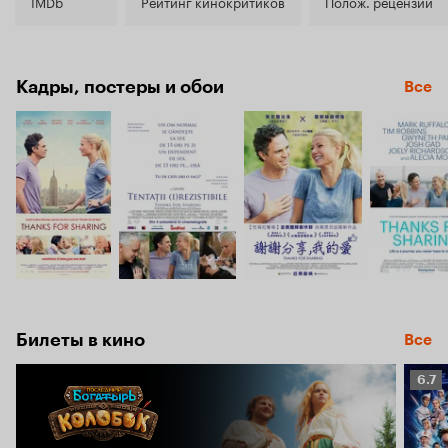
6.2
IMDb
Рейтинг кинокритиков
Полож. рецензии
Кадры, постеры и обои
Все
Билеты в кино
Все
Рейт
6.7
Кино
6.7