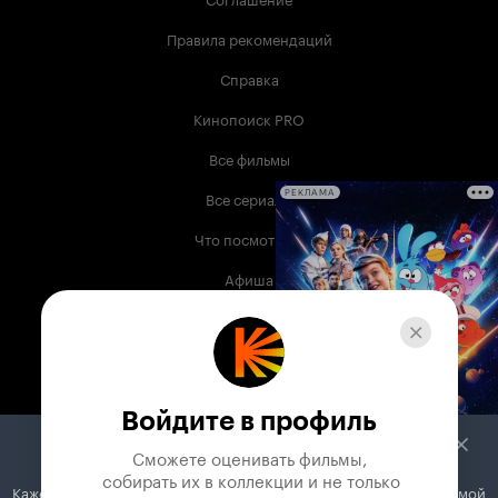
Правила рекомендаций
Справка
Кинопоиск PRO
Все фильмы
Все сериалы
РЕКЛАМА
Что посмотреть
Афиша
Музыка
Телепрограмма
Книги
Войдите в профиль
Служба поддержки
Сможете оценивать фильмы,

 собирать их в коллекции и не только
Кажется, вы используете блокировщик рекламы. Вместе с рекламой