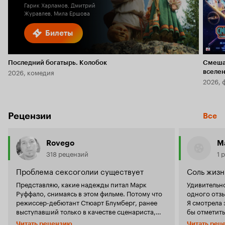
Гарик Харламов, Дмитрий
Журавлев, Мила Ершова
Билеты
Последний богатырь. Колобок
Смеша
2026, комедия
вселе
2026, 
Рецензии
Все
Rovego
М
318 рецензий
1 
Проблема сексоголии существует
Соль жизн
Представляю, какие надежды питал Марк
Удивительно
Руффало, снимаясь в этом фильме. Потому что
одного отзы
режиссер-дебютант Стюарт Блумберг, ранее
Я смотрела 
выступавший только в качестве сценариста,
бы отметить
написал сценарий картины 'Детки в порядке',
исключения
Читать рецензию
Читать рец