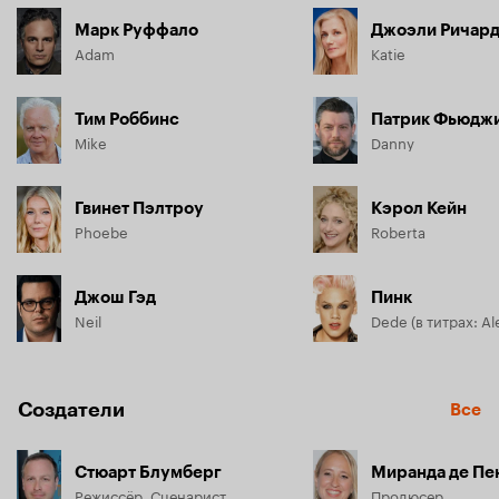
Марк Руффало
Джоэли Ричар
Adam
Katie
Тим Роббинс
Патрик Фьюдж
Mike
Danny
Гвинет Пэлтроу
Кэрол Кейн
Phoebe
Roberta
Джош Гэд
Пинк
Neil
Dede (в титрах: Al
Создатели
Все
Стюарт Блумберг
Миранда де Пе
Режиссёр, Сценарист
Продюсер