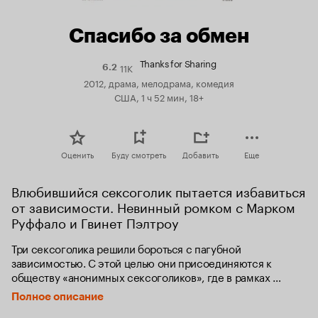
Спасибо за обмен
Thanks for Sharing
11K
Рейтинг
6.2
Кинопоиска
2012, драма, мелодрама, комедия
6.2
США, 1 ч 52 мин, 18+
Оценить
Буду смотреть
Добавить
Еще
Влюбившийся сексоголик пытается избавиться 
от зависимости. Невинный ромком с Марком 
Руффало и Гвинет Пэлтроу
Три сексоголика решили бороться с пагубной 
зависимостью. С этой целью они присоединяются к 
обществу «анонимных сексоголиков», где в рамках 
лечения должны пройти 12 этапов реабилитационного 
Полное описание
процесса. Дело это, как оказывается, непростое, но чего 