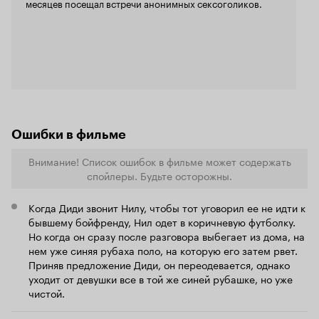
месяцев посещал встречи анонимных сексоголиков.
определенный момент Адам, так зовут героя
Руффало, осознает, что секс и отношения для
него теперь несовместимы. Он так долго
боролся со своей зависимостью, что
воспринимает любое связанное с сексом
действие - как преступление против себя
самого. Из-за этого у него расстраиваются
отношения с замечательной девушкой (Гвинет
Пэлтроу) - с которой он планирует стать парой
- и затем следует срыв... Показан он весьма
Ошибки в фильме
натуралистично. Другой герой Майк (Тим
Роббинс) пришел в программу '12 шагов
Внимание! Список ошибок в фильме может содержать
избавлении от сексоголии', потому что тоже в
свое время бросался во все тяжкие и даже
спойлеры. Будьте осторожны.
заразил жену гепатитом C. Она, героиня,
решила все равно остаться с мужем, которого
Когда Диди звонит Нилу, чтобы тот уговорил ее не идти к
любит со школьных лет. И сейчас Майк -
бывшему бойфренду, Нил одет в коричневую футболку.
степенный член общества, помогающий
Но когда он сразу после разговора выбегает из дома, на
другим исправиться в рамках анонимных
нем уже синяя рубаха поло, на которую его затем рвет.
собраний. Правда, у него проблемы с сыном-
наркоманом, который, вроде бы, завязал, но
Приняв предложение Диди, он переодевается, однако
Майк ему не доверяет. Он не верит, что кто-то
уходит от девушки все в той же синей рубашке, но уже
может с чем-то завязать, не посещая
чистой.
анонимные собрания. У третьего героя дела
обстоят еще хуже - он эротоман, любитель