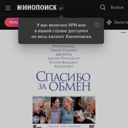
Войти
Онлайн-кинотеатр
Билет
Попробовать Плюс
У вас включен VPN или
в вашей стране доступен
не весь каталог Кинопоиска