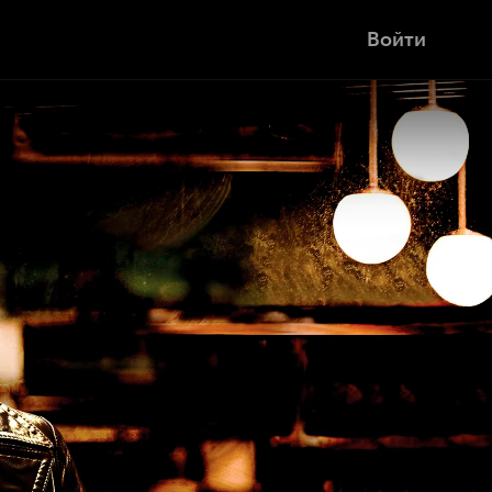
Войти