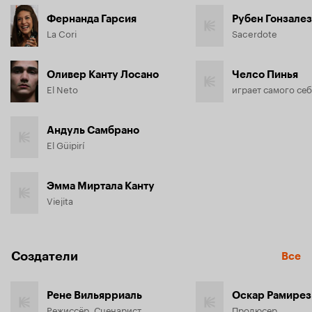
необходим, этот выбор, и что иногда трое — это вовсе не 
Фернанда Гарсия
Рубен Гонзалез
толпа, а, пусть и странная, но любовь.
La Cori
Sacerdote
Оливер Канту Лосано
Челсо Пинья
El Neto
играет самого се
Андуль Самбрано
El Güipirí
Эмма Миртала Канту
Viejita
Создатели
Все
Рене Вильярриаль
Оскар Рамирез
Режиссёр, Сценарист
Продюсер