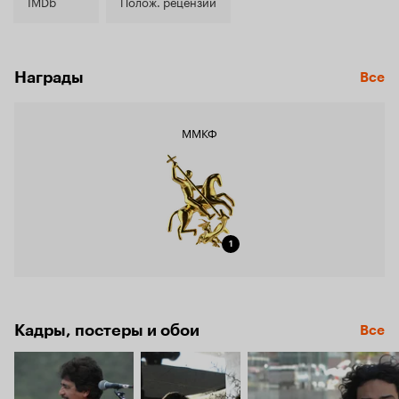
6.4
IMDb
Полож. рецензии
Награды
Все
ММКФ
1
Кадры, постеры и обои
Все