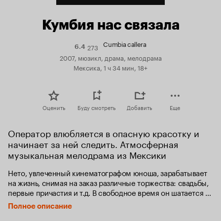
Кумбия нас связала
Cumbia callera
273
Рейтинг
6.4
Кинопоиска
2007, мюзикл, драма, мелодрама
6.4
Мексика, 1 ч 34 мин, 18+
Оценить
Буду смотреть
Добавить
Еще
Оператор влюбляется в опасную красотку и 
начинает за ней следить. Атмосферная 
музыкальная мелодрама из Мексики
Нето, увлеченный кинематографом юноша, зарабатывает 
на жизнь, снимая на заказ различные торжества: свадьбы, 
первые причастия и т.д. В свободное время он шатается 
по улицам Монтеррея, не расставаясь со своей камерой и 
Полное описание
снимая прохожих. 
