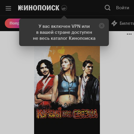
Войти
Онлайн-кинотеатр
Билет
Попробовать Плюс
У вас включен VPN или
в вашей стране доступен
не весь каталог Кинопоиска