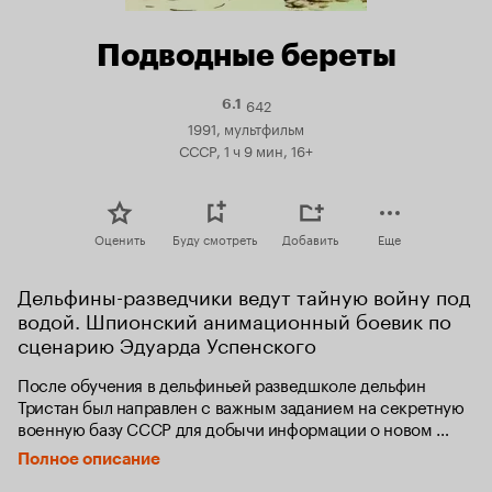
Подводные береты
642
Рейтинг
6.1
Кинопоиска
1991, мультфильм
6.1
СССР, 1 ч 9 мин, 16+
Оценить
Буду смотреть
Добавить
Еще
Дельфины-разведчики ведут тайную войну под 
водой. Шпионский анимационный боевик по 
сценарию Эдуарда Успенского
После обучения в дельфиньей разведшколе дельфин 
Тристан был направлен с важным заданием на секретную 
военную базу СССР для добычи информации о новом 
стратегическом оружии русских — подводной лодке, 
Полное описание
трансформирующейся в самолет. После получения 