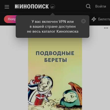
Войти
Онлайн-кинотеатр
Билет
Попробовать Плюс
У вас включен VPN или
в вашей стране доступен
не весь каталог Кинопоиска