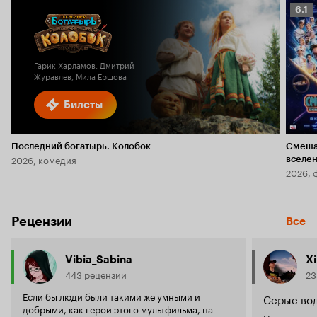
Рейт
6.1
Кино
6.1
Гарик Харламов, Дмитрий
Журавлев, Мила Ершова
Билеты
Последний богатырь. Колобок
Смеша
2026, комедия
вселе
2026, 
Рецензии
Все
Vibia_Sabina
X
443 рецензии
23
Если бы люди были такими же умными и
Серые во
добрыми, как герои этого мультфильма, на