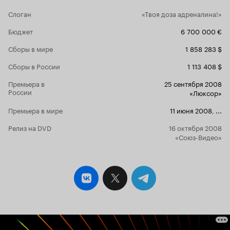
разговарива
Слоган
«Tвоя доза адреналина!»
слов очень мал. Примененные
фильме мне
Бюджет
6 700 000 €
постоянно п
Это же не 
Сборы в мире
1 858 283 $
Эффект с за
вообще вво
Сборы в России
1 113 408 $
думаешь, чт
полетом пул
Премьера в
25 сентября 2008
России
Режиссер пы
«Люксор»
драйва, и э
Премьера в мире
11 июня 2008
,
...
вызвало у м
удивление. 
Релиз на DVD
16 октября 2008
ПОГОНЕЙ И
«Союз-Видео»
ЗАНИМАЮЩИХС
в фильмах а
Проваливаяс
персонаж це
находиться 
назад её и в пом
высоты метр
только себе
встать и по
скейтер, пр