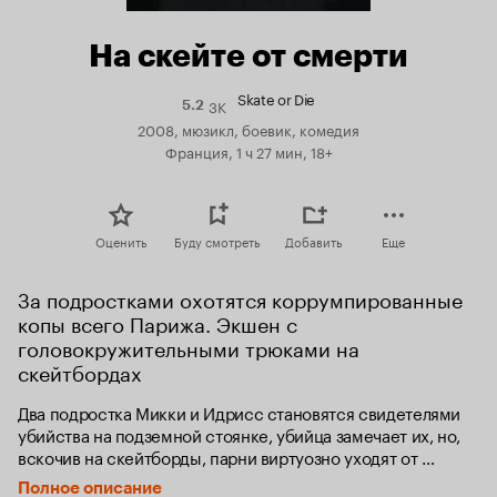
На скейте от смерти
Skate or Die
3K
Рейтинг
5.2
Кинопоиска
2008, мюзикл, боевик, комедия
5.2
Франция, 1 ч 27 мин, 18+
Оценить
Буду смотреть
Добавить
Еще
За подростками охотятся коррумпированные 
копы всего Парижа. Экшен с 
головокружительными трюками на 
скейтбордах
Два подростка Микки и Идрисс становятся свидетелями 
убийства на подземной стоянке, убийца замечает их, но, 
вскочив на скейтборды, парни виртуозно уходят от 
погони. Ребята тут же обращаются в полицию. Но 
Полное описание