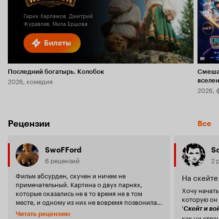
Гарик Харламов, Дмитрий
Журавлев, Мила Ершова
Билеты
Последний богатырь. Колобок
Смеша
2026, комедия
вселе
2026, 
Рецензии
Все
SwoFFord
So
6 рецензий
2 
Фильм абсурден, скучен и ничем не
На скейте
примечательный. Картина о двух парнях,
Хочу начать
которые оказались не в то время не в том
которую он 
месте, и одному из них не вовремя позвонила
'
Скейт и во
мама. Впечатляющая история, что сказать. Да
Читать рецензию
как ни странно
ладно бы с сюжетом, большинство фильмов