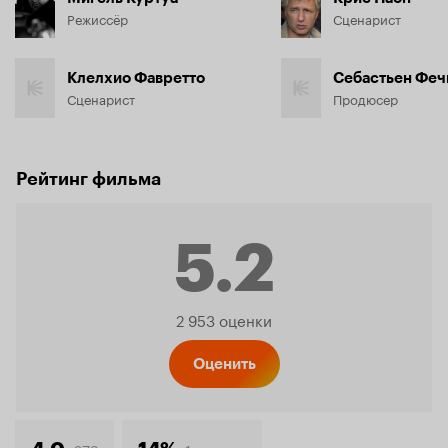
Режиссёр
Сценарист
Клелхио Фавретто
Себастьен Феч
Сценарист
Продюсер
Рейтинг фильма
5.2
Рейтинг
2 953 оценки
Кинопо
Оценить