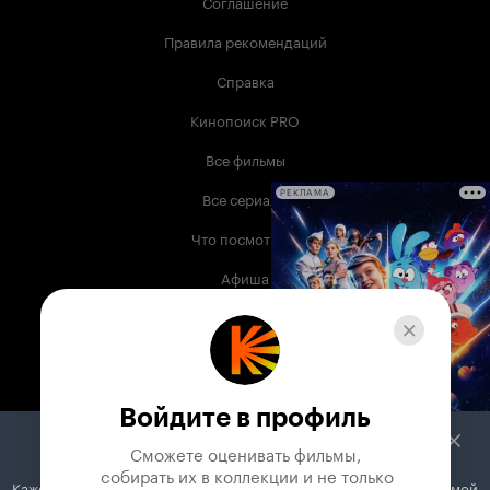
Соглашение
Правила рекомендаций
Справка
Кинопоиск PRO
Все фильмы
Все сериалы
РЕКЛАМА
Что посмотреть
Афиша
Музыка
Телепрограмма
Книги
Войдите в профиль
Служба поддержки
Сможете оценивать фильмы,

 собирать их в коллекции и не только
Кажется, вы используете блокировщик рекламы. Вместе с рекламой