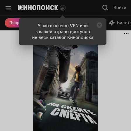
Войти
Онлайн-кинотеатр
Билет
Попробовать Плюс
У вас включен VPN или
в вашей стране доступен
не весь каталог Кинопоиска