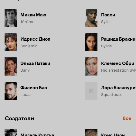
Микки Маю
Пасси
Jérôme
Sylla
Идрисс Диоп
Рашида Бракни
Benjamin
Sylvie
Эльза Патаки
Клеменс Обри
Dany
Flic arrestation Syl
Филипп Бас
Лора Баласури
Lucas
Squatteuse
Создатели
Все
Мигель Куртуа
Крис Наон