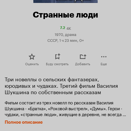
Странные люди
4K
Рейтинг
7.2
Кинопоиска
1970, драма
7.2
СССР, 1 ч 23 мин, 0+
Оценить
Буду смотреть
Добавить
Еще
Три новеллы о сельских фантазерах, 
юродивых и чудаках. Третий фильм Василия 
Шукшина по собственным рассказам
Фильм состоит из трех новелл по рассказам Василия 
Шукшина - «Братка», «Роковой выстрел», «Думы». Герои - 
чудаки, «странные люди», живущие в деревне, не всегда 
удобные для окружающих, но обладающие богатым 
Полное описание
внутренним миром.