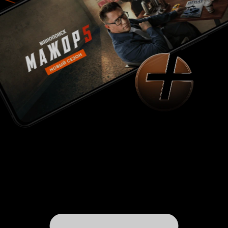
Евдокимов родились и жили в считанных
километрах друг от друга. Мне почему-то было
немного жалко, что Бронислава не сыграл
Михаил Сергеевич, хотя, безусловно, это было
не возможно по причине разных времён,
здешний Бронислав слегка переигрывал, но
это на мой взгляд не критично. В этом эпизоде
отлично показана именно деревенская душа.
Просто душа и просто деревенская.
Пейзажные и панорамные съёмки, быт,
короткие эмоциональные диалоги, и длинный
эпичный монолог по поводу несостоявшегося
покушения на Гитлера. Третья часть. «Думы».
Самая сильная, ёмкая и метафоричная.
Символов столько, что любители арт-хауса
будут нервно курить в сторонке В ней есть
одна тоненькая нить, которую я возможно и не
правильно понял. Действительно на
протяжении всего фильма как минимум два
человека думают думы, и думы эти глубокие. В
фильмах и произведениях Шукшина есть
определённый конфликт, и не только города и
деревни, но и нового со старым. Иногда это
выливается в столкновение детей и взрослых,
иногда молодёжь и старики, но, если брать в