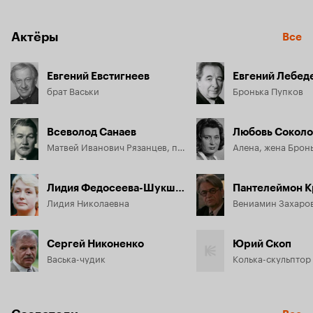
Актёры
Все
Евгений Евстигнеев
Евгений Лебед
брат Васьки
Бронька Пупков
Всеволод Санаев
Любовь Соколо
Матвей Иванович Рязанцев, председатель колхоза
Алена, жена Брон
Лидия Федосеева-Шукшина
Пантелеймон 
Лидия Николаевна
Сергей Никоненко
Юрий Скоп
Васька-чудик
Колька-скульптор