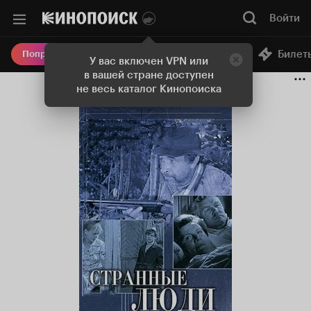
Войти
Онлайн-кинотеатр
Билет
Попробовать Плюс
У вас включен VPN или
в вашей стране доступен
не весь каталог Кинопоиска