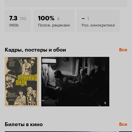
Кинопо
7.2
110
4
1
7.3
100%
–
IMDb
Полож. рецензии
Рос. кинокритики
Кадры, постеры и обои
Все
Билеты в кино
Все