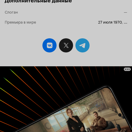
Дополнительные данные
человека чудаком, достаточно просто быть
простым человеком. Итак. Мы имеем три
относительно короткометражных фильма,
Слоган
—
которые выглядят на редкость законченными и
Премьера в мире
27 июля 1970
,
...
продуманными. В каждом из них въедливые
люди найдут что-то, за что можно покусать, но
в целом смотрится всё на редкость приятно и
душевно. Часть первая. «Братка». Тут всё
построено на триединстве великих актёров,
которые всё обыгрывают настолько грамотно,
что другой человек на Ш (Шекспир)
обзавидуется. Возможно, местами герои
выглядели несколько линейно, но здесь найден
именно тот момент, что история простая и
обыденная, а потому превращать её во что-то
уж совсем уникальное - не стоило. И не стали и
правильно сделали. Очень понравились
детские образы, казалось, что дети тоже
отыгрывали свои роли, причём,
профессионально. Где надо плакали, ручонки
тянули в нужном направлении. Браво всем.
Порадовал Евстигнеев, которому досталась
роль мелкого негодяя с претензиями. Да и
вообще все молодцы. Часть вторая. «Роковой
выстрел». Вот чувствуется, что Шукшин и