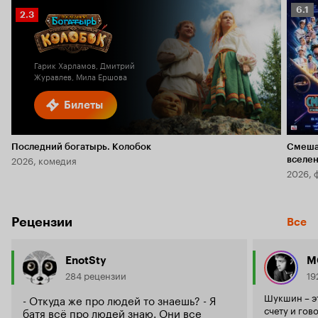
Рейт
6.1
Рейтинг
2.3
Кино
Кинопоиска
6.1
2.3
Гарик Харламов, Дмитрий
Журавлев, Мила Ершова
Билеты
Последний богатырь. Колобок
Смеша
2026, комедия
вселе
2026, 
Рецензии
Все
EnotSty
M
284 рецензии
19
Шукшин – э
- Откуда же про людей то знаешь? - Я
счету и гов
батя всё про людей знаю. Они все