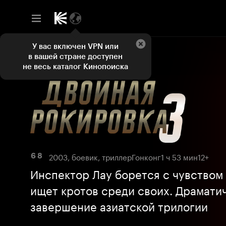
У вас включен VPN или
в вашей стране доступен
не весь каталог Кинопоиска
2003, боевик, триллер
Гонконг
1 ч 53 мин
12+
6 8
Инспектор Лау борется с чувством
ищет кротов среди своих. Драмати
завершение азиатской трилогии