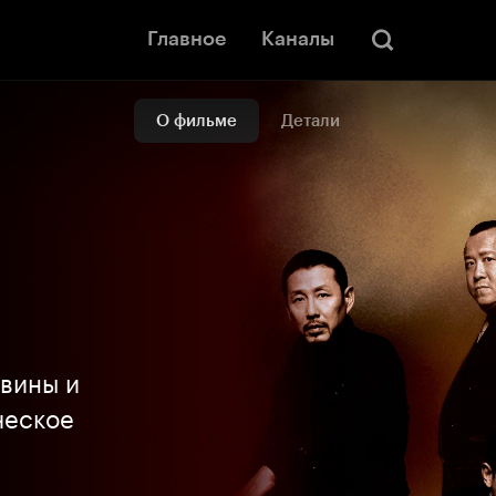
Главное
Каналы
О фильме
Детали
 вины и
ческое