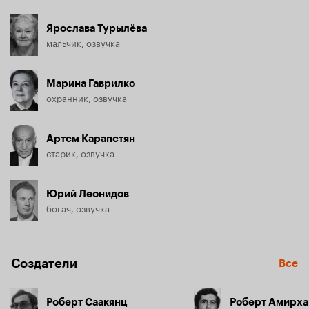
Ярослава Турылёва
мальчик, озвучка
Марина Гаврилко
охранник, озвучка
Артем Карапетян
старик, озвучка
Юрий Леонидов
богач, озвучка
Создатели
Все
Роберт Саакянц
Роберт Амирха