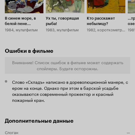
владеть, то даже обычный мальчик может взять
верх, что, в конце концов, и происходит.
Мультфильм как поучительный, так и очень
весёлый. Он понравится и детям, и взрослым,
В синем море, в
Ух ты, говорящая
Кто расскажет
...
почти каждого заставит улыбнуться. Да и
белой пене...
рыба!
небылицу?
озе
шутки запоминаются. Разве непонятно, почему
1984, мультфильм
1983, мультфильм
1982, короткометражка
198
цвет
на своих двух быстрее, чем на коне?! Тогда
стоит посмотреть, объяснят.
Ошибки в фильме
Внимание! Список ошибок в фильме может содержать
спойлеры. Будьте осторожны.
Слово «Складъ» написано в дореволюционной манере, с
ером на конце. Однако при этом в барской усадьбе
оказываются современный прожектор и красный
пожарный кран.
Дополнительные данные
Слоган
—