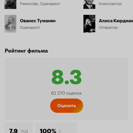
Режиссёр, Сценарист
Композитор
Ованес Туманян
Алиса Кюрдиа
Сценарист
Оператор
Рейтинг фильма
8.3
Рейтинг
62 270 оценок
Кинопо
Оценить
758
1
7.9
100%