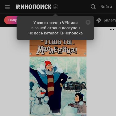
Войти
Онлайн-кинотеатр
Билет
Попробовать Плюс
У вас включен VPN или
в вашей стране доступен
не весь каталог Кинопоиска