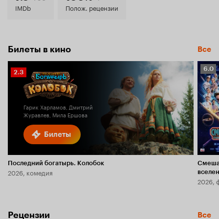
8.3
IMDb
Полож. рецензии
Билеты в кино
Все
Рейт
6.0
Рейтинг
2.3
Кино
Кинопоиска
6.0
2.3
Гарик Харламов, Дмитрий
Журавлев, Мила Ершова
Билеты
Последний богатырь. Колобок
Смеша
2026, комедия
вселе
2026, 
Рецензии
Все