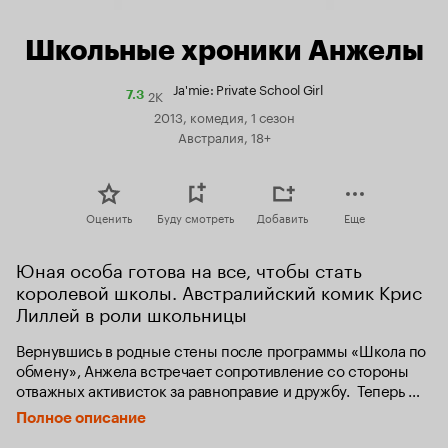
Школьные хроники Анжелы
Ja'mie: Private School Girl
2K
Рейтинг
7.3
Кинопоиска
2013, комедия, 1 сезон
7.3
Австралия, 18+
Оценить
Буду смотреть
Добавить
Еще
Юная особа готова на все, чтобы стать 
королевой школы. Австралийский комик Крис 
Лиллей в роли школьницы
Вернувшись в родные стены после программы «Школа по 
обмену», Анжела встречает сопротивление со стороны 
отважных активисток за равноправие и дружбу.  Теперь 
самопровозглашенная «Королева пчел» не остановится ни 
Полное описание
перед чем, чтобы последнее слово осталось за ней.  