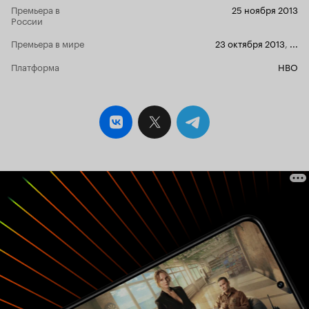
Премьера в
25 ноября 2013
видим реально существующих девчонок, коих
России
полно вокруг нас и кои реально учаться и они
реально такие: школа нужна им для сплетен и
Премьера в мире
23 октября 2013
,
...
развлечения, родителей они ни во что не
ставят, а в любви не разбираются настолько,
Платформа
HBO
что готовы напридумывать свадьбу и детей при
первом взгляде мальчика в их сторону и
смайлике в фейсбуке. На данный момент
написания статьи вышло пять серий в озвучке
Саши Гудкова. Все они по двадцать пять минут.
Достаточно смелый сериал, вроде бы и
похожий на что-то, но и имеющий свою
изюминку в лице этого яркого актёра, который
был рождён походу дела для такой роли.
Кстати, он же и автор сего ситкома. Кому я
советую смотреть? В первую очередь - людям с
неограниченными взглядами, которые умеют
смеяться и имеют хорошее чувство юмора. А
смеяться будет над чем - сериал затягивает,
пускай и немного меланхолично повествован,
непривычно снят и поставлен. Ставлю твёрдую
восемь, но повторюсь - наша озвучка делает 50
процентов юмора - благодаря голосу Гудкова,
а вторые пятьдесят - блистательный
австралийский актёр. И это блюдо будет по