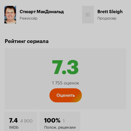
Стюарт МакДональд
Brett Sleigh
Режиссёр
Продюсер
Рейтинг сериала
7.3
Рейтинг
1 755 оценок
Кинопо
Оценить
7.3
4 900
1
7.4
100%
IMDb
Полож. рецензии