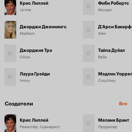
Крис Лиллей
Фиби Робертс
Ja'mie
Morgan
Джорджи Дженнингс
Д’Арси Бакерф
Madison
Alex
Джорджия Трэ
Тайла Дуйал
Olivia
Bella
Лаура Грэйди
Мэдлин Уорре
Immy
Courtney
Создатели
Все
Крис Лиллей
Мелани Брант
Режиссёр, Сценарист
Продюсер