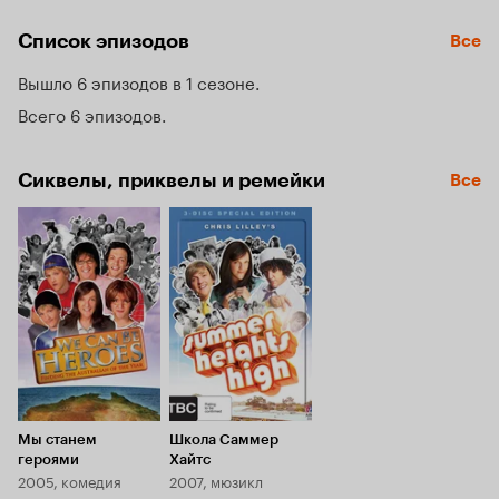
Бесполезно прятаться за партой или звать на помощь 
учителя: монстр в юбке уже здесь, и он идет искать 
Список эпизодов
Все
следующую жертву!
Вышло 6 эпизодов в 1 сезоне
Всего 6 эпизодов
Сиквелы, приквелы и ремейки
Все
Мы станем
Школа Саммер
героями
Хайтс
2005, комедия
2007, мюзикл