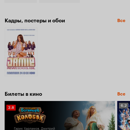
Кадры, постеры и обои
Все
Билеты в кино
Все
Рейт
6.2
Рейтинг
2.8
Кино
Кинопоиска
6.2
2.8
Гарик Харламов, Дмитрий