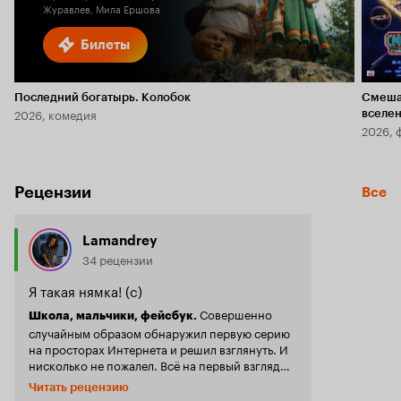
Журавлев, Мила Ершова
Билеты
Последний богатырь. Колобок
Смеша
2026, комедия
вселе
2026, 
Рецензии
Все
Lamandrey
34 рецензии
Я такая нямка! (с)
Совершенно
Школа, мальчики, фейсбук.
случайным образом обнаружил первую серию
на просторах Интернета и решил взглянуть. И
нисколько не пожалел. Всё на первый взгляд
проще некуда: школьницы, главная героиня -
Читать рецензию
староста. У неё завышенная самооценка,