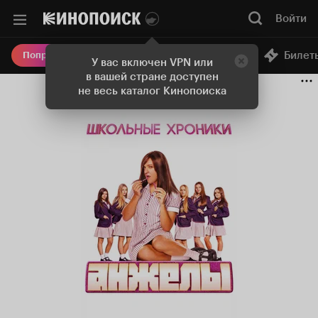
Войти
Онлайн-кинотеатр
Билет
Попробовать Плюс
У вас включен VPN или
в вашей стране доступен
не весь каталог Кинопоиска