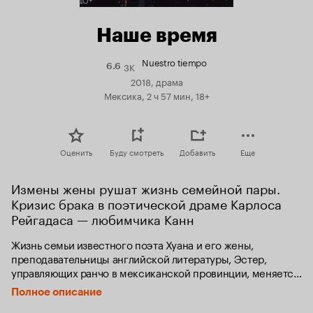
Наше время
Nuestro tiempo
3K
Рейтинг
6.6
Кинопоиска
2018, драма
6.6
Мексика, 2 ч 57 мин, 18+
Оценить
Буду смотреть
Добавить
Еще
Измены жены рушат жизнь семейной пары. 
Кризис брака в поэтической драме Карлоса 
Рейгадаса — любимчика Канн
Жизнь семьи известного поэта Хуана и его жены, 
преподавательницы английской литературы, Эстер, 
управляющих ранчо в мексиканской провинции, меняется 
после появления американца Фила, объездчика лошадей. 
Полное описание
Отношения Эстер и Хуана становятся играми 