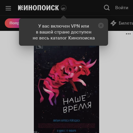
Войти
Онлайн-кинотеатр
Билет
Попробовать Плюс
У вас включен VPN или
в вашей стране доступен
не весь каталог Кинопоиска