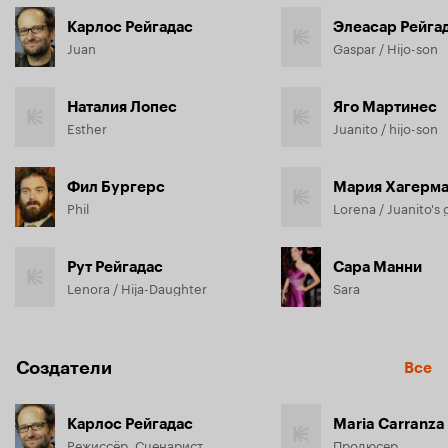
Карлос Рейгадас
Элеасар Рейга
Juan
Gaspar / Hijo-son
Наталия Лопес
Яго Мартинес
Esther
Juanito / hijo-son
Фил Бургерс
Мария Хагерм
Phil
Lorena / Juanito's g
Рут Рейгадас
Сара Манни
Lenora / Hija-Daughter
Sara
Создатели
Все
Карлос Рейгадас
Maria Carranza
Режиссёр, Сценарист
Продюсер