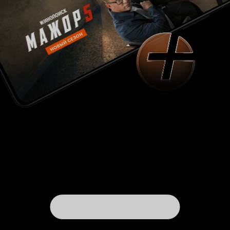
контролируя темп таким образом, чтобы вы не
успели потерять концентрацию на
содержании, на действии следующим за
действием. Рейгадас в противовес этому
популярному подходу создаёт произведения
открытые для интерпретаций, в недавнем
интервью «Искусству кино» он на одно из
предположений Антона Долина так и отвечает:
«У меня есть по этому поводу своё мнение и
видение, но оно ничуть не важнее вашего».
Приятно наблюдать за тем, как факт попадания
в российский прокат этого прекрасного
фильма был накрыт волной жарких дискуссий о
природе времени, символе быка,
нравственности, страдании, творчестве и
сексуальности. Другую мысль, важную для
понимания «Нашего времени», режиссёр
раскрывает в беседе с Андреем Карташовым:
«Нарратив — это только часть фильма, важная,
но вторичная. В моих фильмах сюжет — это
самое скучное. Интересно в кино то, как автор
воспринимает жизнь и мир вокруг, и как
выражает это в языке. Для меня именно способ
видеть мир — то, что делает каждого человека
уникальным». Пожалуй, таким и должно быть