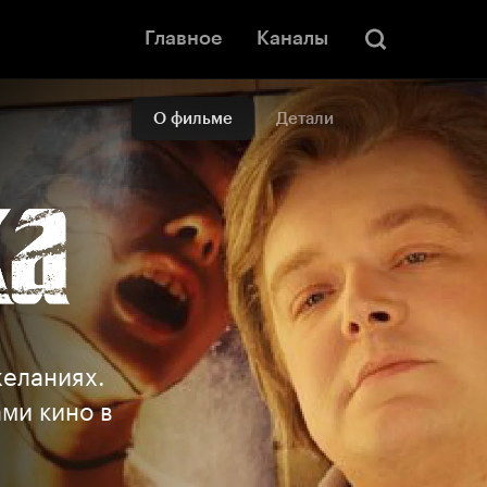
Главное
Каналы
О фильме
Детали
желаниях.
ми кино в