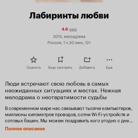
Лабиринты любви
668
Рейтинг
4.6
Кинопоиска
2015, мелодрама
4.6
Россия, 1 ч 30 мин, 12+
Оценить
Буду смотреть
Добавить
Еще
Люди встречают свою любовь в самых 
неожиданных ситуациях и местах. Нежная 
мелодрама о неотвратимости судьбы
В современном мире нас связывают тысячи компьютеров, 
миллионы километров проводов, сотни Wi-Fi-устройств и 
сотовых башен. Мы можем поздравить кого угодно с днем 
рождения по телефону, отправить фотографию любимого 
Полное описание
по электронной почте, мгновенно увидеть друг друга в 