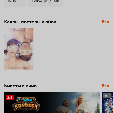
4.6
IMDb
Полож. рецензии
Кадры, постеры и обои
Все
Билеты в кино
Все
Рейт
6.1
Рейтинг
2.4
Кино
Кинопоиска
6.1
2.4