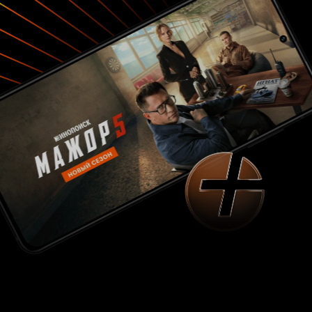
лишь несвязанные между собой истории и
после даже никаких для себя выводов не
сделаем. Конечно, авторы могут заявить, что
этим фильмом они хотели показать о
непредсказуемой, великой, неожиданной и
спонтанной силе любви, которая приходит,
когда ее совсем не ждешь. Если это так, то
извините, но это все ужасно банально, просто
и совершенно не интересно. Что касается
плюсов данной картины, то они в первую
очередь связаны с завязкой болгарской
тематики. Авторы абсолютно правильно и
грамотно перенесли и разделили истории
между двумя странами, между двумя
народами. Это действительно привлекает,
увлекает и погружает в новый мир ярких
приключений. Далее мне были симпатичны
актеры и сами персонажи. Удачный кастинг
сделал свое дело, потому что я сопереживал и
волновался за героев. Все очень хорошо
смотрелись в кадре и пусть некоторые не
справились по актерских задачам, но в целом
всё было замечательно. И что самое
интересное, у меня больше претензии к
российским актерам, чем к болгарским.