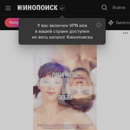
Войти
Онлайн-кинотеатр
Билет
Попробовать Плюс
У вас включен VPN или
в вашей стране доступен
не весь каталог Кинопоиска