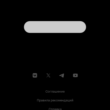
Видимо, либо они лучше играли, либо я с
БОльшим трепетом отношусь к нашим и
требую от них максимальной отдачи. Но самое
лучшее в фильме, по моему мнению, была
музыка. Изумительная мелодия, которую играл
бродячий музыкант, что мелькал во всех
историях. Его музыка, это единственное, что
связывало все истории, и она была прекрасна.
В общем, если вы хотите расслабиться и
получить удовольствие от легкой мелодрамы,
то этот фильм для вас. Приятного просмотра.
Соглашение
Правила рекомендаций
Справка