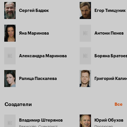
Сергей Бадюк
Егор Тимцуник
Яна Маринова
Антони Пенев
Александра Маринова
Боряна Братое
Ралица Паскалева
Григорий Кали
Создатели
Все
Владимир Штерянов
Юрий Обухов
Режиссёр, Сценарист
Продюсер