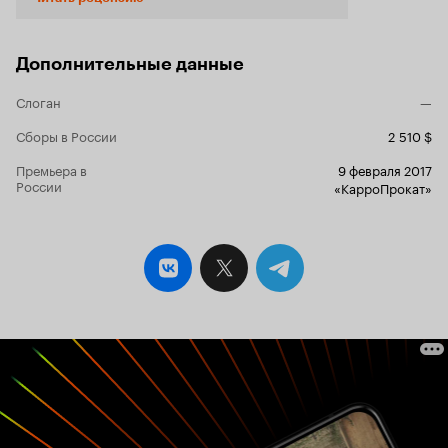
небольшие совпадения или случайные встречи
способны изменить целые жизни даже
неизвестных друг другу людей. Я не скажу, что
мне сильно понравился фильм, потому что
Дополнительные данные
довольно банальные истории ничем не
объединяются между собой. Авторы картины
Слоган
—
ничем не подкрепляют общую историю, не
разъясняют сюжетность и не подводят итоги.
Сборы в России
2 510 $
Абсолютно отдельные короткометражки без
Премьера в
9 февраля 2017
общего стержня, словно я увидел некий
России
«КарроПрокат»
киноальманах, но не полнометражный фильм о
лабиринтах любви. Нет ничего, чтобы хоть как-
то объединяло всё происходящее на экране.
Безусловно, сами истории приятные, легкие,
грустные и в то же время веселые, но все же
мне чего-то не хватало при просмотре. Любой
опытный киноман уже с первых минут
способен разгадать все якобы
непредсказуемые финалы представленных
мини-историй, потому что они, к сожалению,
собрали в себе известные всему миру общие
концепции случайностей и совпадений. В
фильме нет никакой оригинальности,
загадочности и даже какого-нибудь посыла, о
котором бы донесли зрителю. Мы увидим всего