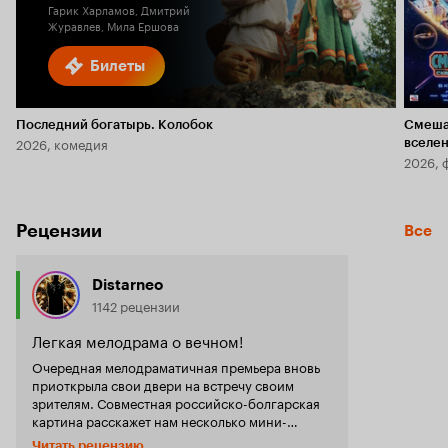
Гарик Харламов, Дмитрий
Журавлев, Мила Ершова
Билеты
Последний богатырь. Колобок
Смеша
2026, комедия
вселе
2026, 
Рецензии
Все
Distarneo
1142 рецензии
Легкая мелодрама о вечном!
Очередная мелодраматичная премьера вновь
приоткрыла свои двери на встречу своим
зрителям. Совместная российско-болгарская
картина расскажет нам несколько мини-
историй о превратностях любви, когда
Читать рецензию