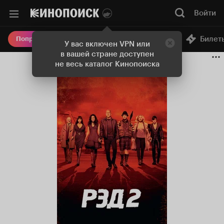
Войти
Онлайн-кинотеатр
Билет
Попробовать Плюс
У вас включен VPN или
в вашей стране доступен
не весь каталог Кинопоиска