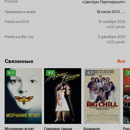
России
«Централ Партнершип»
Премьера в мире
18 июля 2013
,
...
Релиз на DVD
15 ноября 2013
«CD Land»
Релиз на Blu-ray
3 декабря 2013
«CD Land»
Связанные
Все
Рейтинг
Рейтинг
Рейтинг
Р
8.3
8.1
6.7
7
Кинопоиска
Кинопоиска
Кинопоиска
К
8.3
8.1
6.7
7.
Молчание ягнят
Грязные танцы
Большое
Рыц