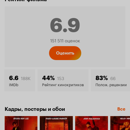
6.9
Рейтинг
151 511 оценок
Кинопо
Оценить
6.9
188K
153
66
6.6
44%
83%
IMDb
Рейтинг кинокритиков
Полож. рецензии
Кадры, постеры и обои
Все