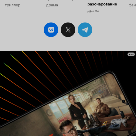
триллер
драма
фан
разочарование
драма