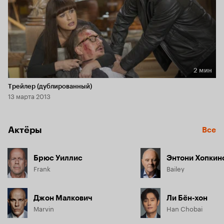
2 мин
Длительность 2 мин
Трейлер (дублированный)
13 марта 2013
Актёры
Все
Брюс Уиллис
Энтони Хопкин
Frank
Bailey
Джон Малкович
Ли Бён-хон
Marvin
Han Chobai