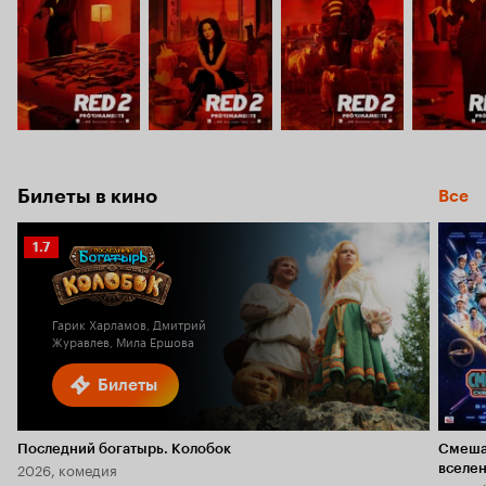
Билеты в кино
Все
Рейтинг
1.7
Кинопоиска
1.7
Гарик Харламов, Дмитрий
Журавлев, Мила Ершова
Билеты
Последний богатырь. Колобок
Смеша
2026, комедия
вселе