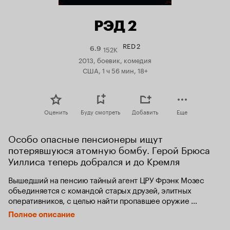
РЭД 2
RED 2
152K
Рейтинг
6.9
Кинопоиска
2013, боевик, комедия
6.9
США, 1 ч 56 мин, 18+
Оценить
Буду смотреть
Добавить
Еще
Особо опасные пенсионеры ищут 
потерявшуюся атомную бомбу. Герой Брюса 
Уиллиса теперь добрался и до Кремля
Вышедший на пенсию тайный агент ЦРУ Фрэнк Мозес 
объединяется с командой старых друзей, элитных 
оперативников, с целью найти пропавшее оружие 
массового уничтожения. Чтобы его заполучить, придётся 
Полное описание
прорываться сквозь армии безжалостных наёмников, 