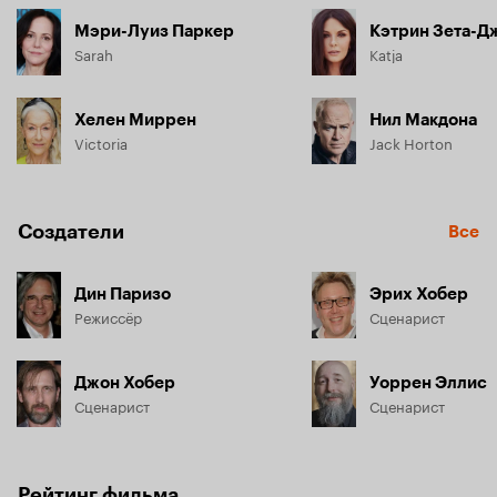
Мэри-Луиз Паркер
Кэтрин Зета-Д
Sarah
Katja
Хелен Миррен
Нил Макдона
Victoria
Jack Horton
Создатели
Все
Дин Паризо
Эрих Хобер
Режиссёр
Сценарист
Джон Хобер
Уоррен Эллис
Сценарист
Сценарист
Рейтинг фильма