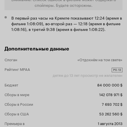
сполна. Чего и остальным желаю. 8 из 10
ядерный взр
спойлеры. Будьте осторожны.
связана с 
финальными
В первый раз часы на Кремле показывают 12:24 (время в
прямиком п
фильме 1:08:09), во-второй раз — 12:18 (время в фильме
1:08:16), в третий 9:38 (время в фильме 1:08:22).
Дополнительные данные
Слоган
«Отдохнём на том свете»
Рейтинг MPAA
PG-13
детям до 13 лет просмотр не желателен
Бюджет
84 000 000 $
Сборы в мире
142 078 971 $
Сборы в России
7 693 702 $
Сборы в США
53 262 560 $
Премьера в
1 августа 2013