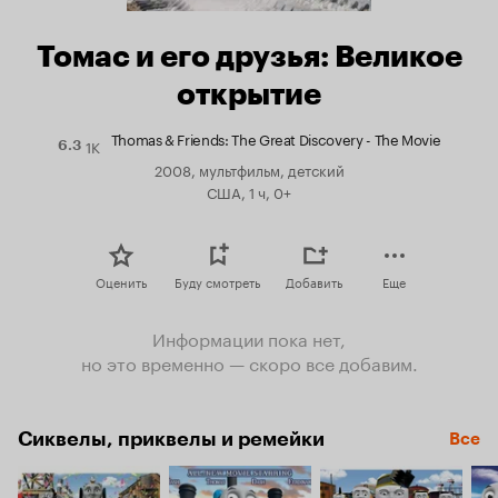
Томас и его друзья: Великое
открытие
Thomas & Friends: The Great Discovery - The Movie
1K
Рейтинг
6.3
Кинопоиска
2008, мультфильм, детский
6.3
США, 1 ч, 0+
Оценить
Буду смотреть
Добавить
Еще
Информации пока нет,
но это временно — скоро все добавим.
Сиквелы, приквелы и ремейки
Все