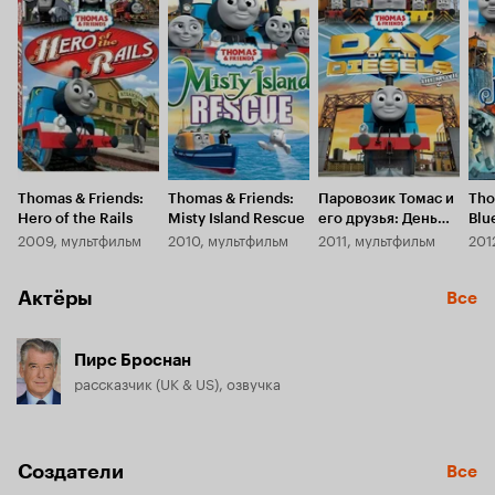
Thomas & Friends:
Thomas & Friends:
Паровозик Томас и
Tho
Hero of the Rails
Misty Island Rescue
его друзья: День
Blu
2009, мультфильм
2010, мультфильм
2011, мультфильм
201
дизелей
Mys
Актёры
Все
Пирс Броснан
рассказчик (UK & US), озвучка
Создатели
Все