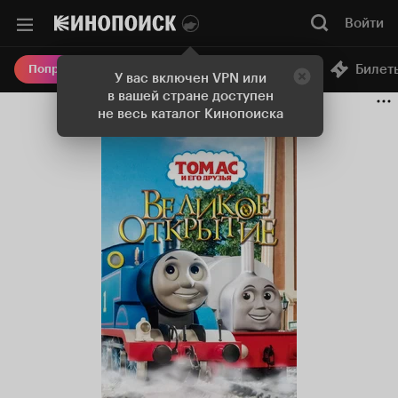
Войти
Онлайн-кинотеатр
Билет
Попробовать Плюс
У вас включен VPN или
в вашей стране доступен
не весь каталог Кинопоиска