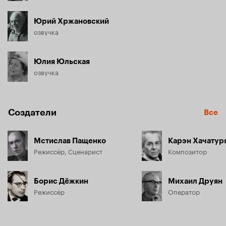
Юрий Хржановский
озвучка
Юлия Юльская
озвучка
Создатели
Все
Мстислав Пащенко
Карэн Хачатур
Режиссёр, Сценарист
Композитор
Борис Дёжкин
Михаил Друян
Режиссёр
Оператор