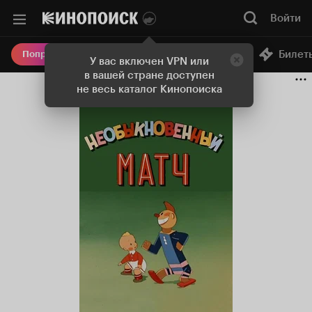
Войти
Онлайн-кинотеатр
Билет
Попробовать Плюс
У вас включен VPN или
в вашей стране доступен
не весь каталог Кинопоиска