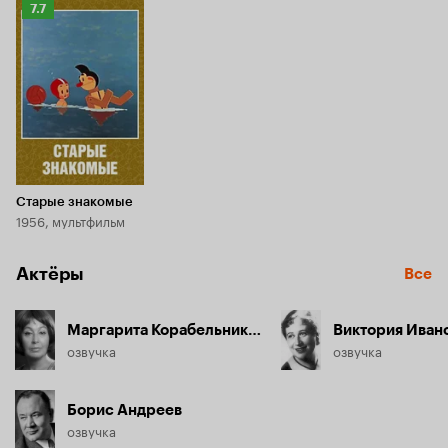
Рейтинг
7.7
Кинопоиска
7.7
Старые знакомые
1956, мультфильм
Актёры
Все
Маргарита Корабельникова
Виктория Иван
озвучка
озвучка
Борис Андреев
озвучка