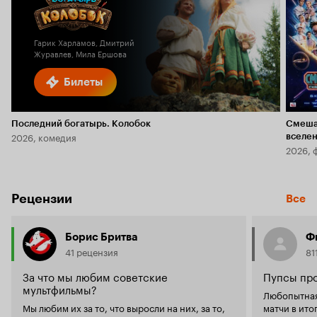
Кино
Кинопоиска
6.1
2.3
Гарик Харламов, Дмитрий
Журавлев, Мила Ершова
Билеты
Последний богатырь. Колобок
Смеша
2026, комедия
вселе
2026, 
Рецензии
Все
Борис Бритва
Ф
41 рецензия
81
За что мы любим советские
Пупсы пр
мультфильмы?
Любопытная
Мы любим их за то, что выросли на них, за то,
матчи в ито