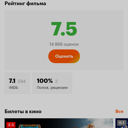
Рейтинг фильма
7.5
Рейтинг
14 866 оценок
Кинопо
Оценить
7.5
594
2
7.1
100%
IMDb
Полож. рецензии
Билеты в кино
Все
Рейт
6.1
Рейтинг
2.3