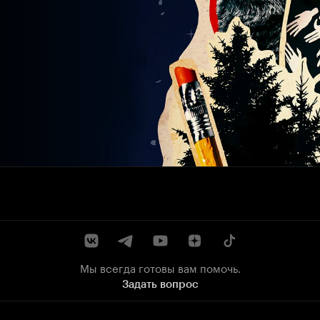
Мы всегда готовы вам помочь.
Задать вопрос