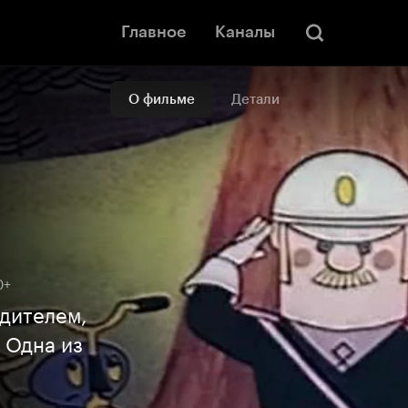
Главное
Каналы
О фильме
Детали
0+
дителем,
 Одна из