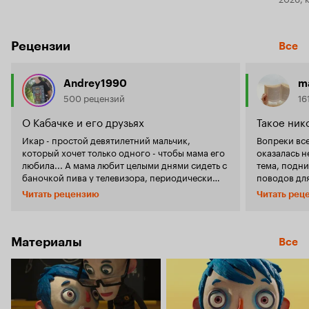
Рецензии
Все
Andrey1990
m
500 рецензий
16
О Кабачке и его друзьях
Такое ник
Икар - простой девятилетний мальчик,
Вопреки вс
который хочет только одного - чтобы мама его
оказалась н
любила... А мама любит целыми днями сидеть с
тема, подни
баночкой пива у телевизора, периодически
поводов для веселья. 'Нич
ругая своего сына - Кабачка, как она его
'Дети - цве
Читать рецензию
Читать рец
называет, за слишком громкий шум. Но
почему-то п
однажды мир мальчика меняется, он попадает
приходится
в детский дом. В его жизни появляются офицер
истинах. О
полиции Раймонд, воспитатели миссис
со стороны
Материалы
Все
Папинью и мистер Поль, но самое главное
преследуют 
друзья - такие же оставшиеся без родителей
одинаковые 
дети, как он. Преодолев много тяжелых дней
таким види
дома, Кабачок наконец-то узнает, что такое
же видел ег
дружба и что мир не без добрых людей.
детдома. Но