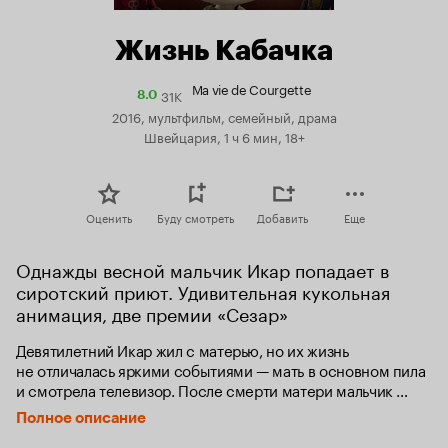
Жизнь Кабачка
Ma vie de Courgette
31K
Рейтинг
8.0
Кинопоиска
2016, мультфильм, семейный, драма
8.0
Швейцария, 1 ч 6 мин, 18+
Оценить
Буду смотреть
Добавить
Еще
Однажды весной мальчик Икар попадает в 
сиротский приют. Удивительная кукольная 
анимация, две премии «Сезар»
Девятилетний Икар жил с матерью, но их жизнь 
не отличалась яркими событиями — мать в основном пила 
и смотрела телевизор. После смерти матери мальчик 
остается один, и его направляют в детский дом. Туда 
Полное описание
ребёнка отвозит полицейский Реймонд, и между ними 