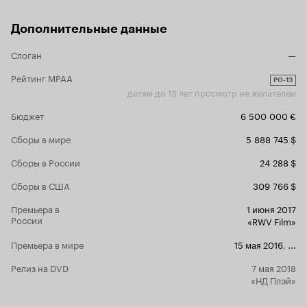
трудность сделать фильм и веселым, и
грустным одновременно. Но режиссеру Клоду
Дополнительные данные
Баррасу и его команде фильма это удалось.
Отличная картина для показа в День защиты
Слоган
—
детей. 'Жизнь кабачка' - картина для всех, кому
грустно и кто потерялся в жизни. Помните, что
Рейтинг MPAA
в жизни хорошие и плохие полосы часто
PG-13
меняются. Любите детей и никогда не
детям до 13 лет просмотр не желателен
бросайте, ведь они - цветы жизни. 8 из 10
Бюджет
6 500 000 €
Сборы в мире
5 888 745 $
Сборы в России
24 288 $
Сборы в США
309 766 $
Премьера в
1 июня 2017
России
«RWV Film»
Премьера в мире
15 мая 2016
,
...
Релиз на DVD
7 мая 2018
«НД Плэй»