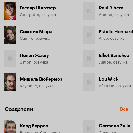
Гаспар Шлэттер
Raul Ribera
Courgette, озвучка
Ahmed, озвучка
Сикстин Мюра
Estelle Hennar
Camille, озвучка
Alice, озвучка
Полин Жакку
Elliot Sanchez
Simon, озвучка
Jujube, озвучка
Мишель Вюйермоз
Lou Wick
Raymond, озвучка
Béatrice, озвучка
Создатели
Все
Клод Баррас
Germano Zullo
Режиссёр, Сценарист
Сценарист