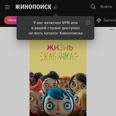
Войти
Онлайн-кинотеатр
Билет
Попробовать Плюс
У вас включен VPN или
в вашей стране доступен
не весь каталог Кинопоиска