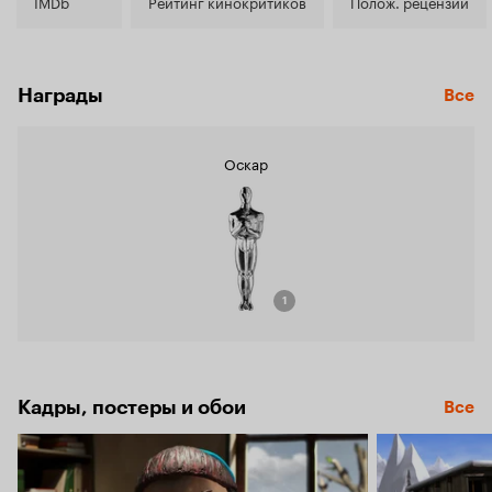
8.0
IMDb
Рейтинг кинокритиков
Полож. рецензии
Награды
Все
Оскар
1
Кадры, постеры и обои
Все