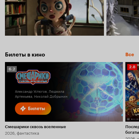
Билеты в кино
Все
Рейт
2.8
Рейтинг
6.2
Кино
Кинопоиска
2.8
6.2
Александр Устюгов, Людмила
Артемьева, Николай Добрынин
Билеты
Смешарики сквозь вселенные
После
2026, фантастика
богаты
2026, 