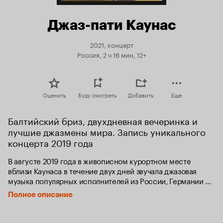
Джаз-пати Каунас
2021, концерт
Россия, 2 ч 16 мин, 12+
Оценить
Буду смотреть
Добавить
Еще
Балтийский бриз, двухдневная вечеринка и 
лучшие джазмены мира. Запись уникального 
концерта 2019 года
В августе 2019 года в живописном курортном месте 
вблизи Каунаса в течение двух дней звучала джазовая 
музыка популярных исполнителей из России, Германии 
и США. Именно в этих уникальных местах ещё совсем 
Полное описание
недавно проходили уникальные джазовые форумы. И вот 
теперь литовские любители джаза решили возродить 
традицию.