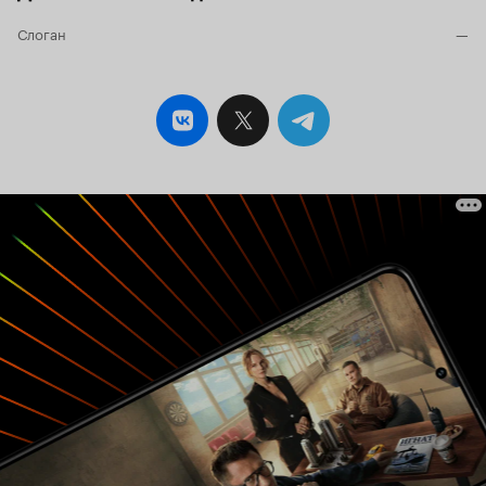
Слоган
—