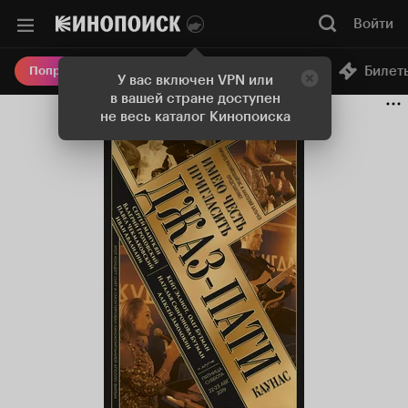
Войти
Онлайн-кинотеатр
Билет
Попробовать Плюс
У вас включен VPN или
в вашей стране доступен
не весь каталог Кинопоиска