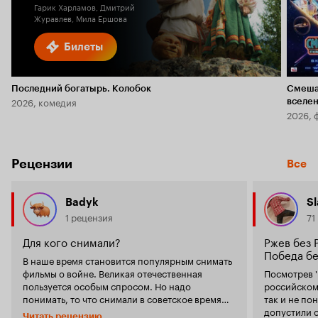
Гарик Харламов, Дмитрий
Журавлев, Мила Ершова
Билеты
Последний богатырь. Колобок
Смеша
2026, комедия
вселе
2026, 
Рецензии
Все
Badyk
S
1 рецензия
71
Для кого снимали?
Ржев без 
Победа бе
В наше время становится популярным снимать
фильмы о войне. Великая отечественная
Посмотрев '
пользуется особым спросом. Но надо
российском 
понимать, то что снимали в советское время
так и не по
кардинально отличается от того, что снимается
допустили 
Читать рецензию