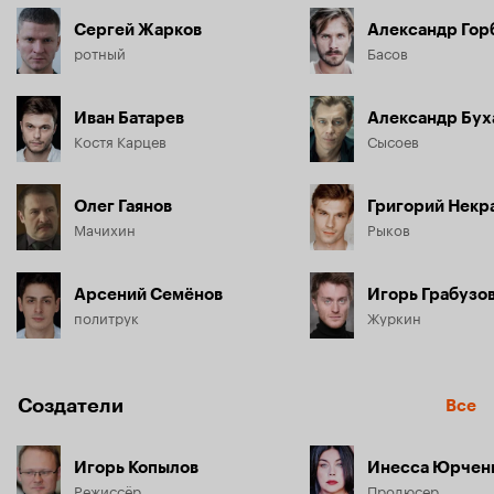
Сергей Жарков
Александр Гор
ротный
Басов
Иван Батарев
Александр Бух
Костя Карцев
Сысоев
Олег Гаянов
Григорий Некр
Мачихин
Рыков
Арсений Семёнов
Игорь Грабузо
политрук
Журкин
Создатели
Все
Игорь Копылов
Инесса Юрчен
Режиссёр
Продюсер