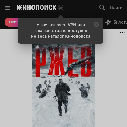
Войти
Онлайн-кинотеатр
Билет
Попробовать Плюс
У вас включен VPN или
в вашей стране доступен
не весь каталог Кинопоиска