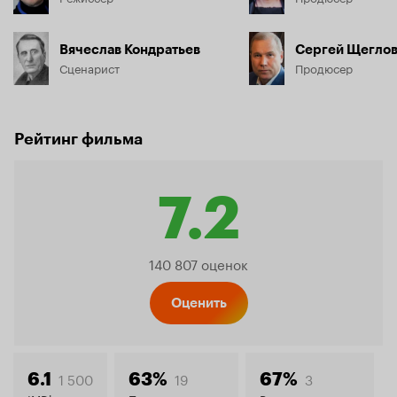
Вячеслав Кондратьев
Сергей Щегло
Сценарист
Продюсер
Рейтинг фильма
7.2
Рейтинг
140 807 оценок
Кинопо
Оценить
1 500
19
3
6.1
63%
67%