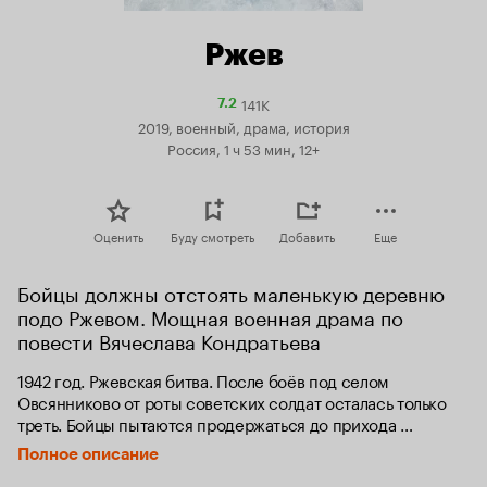
Ржев
141K
Рейтинг
7.2
Кинопоиска
2019, военный, драма, история
7.2
Россия, 1 ч 53 мин, 12+
Оценить
Буду смотреть
Добавить
Еще
Бойцы должны отстоять маленькую деревню 
подо Ржевом. Мощная военная драма по 
повести Вячеслава Кондратьева
1942 год. Ржевская битва. После боёв под селом 
Овсянниково от роты советских солдат осталась только 
треть. Бойцы пытаются продержаться до прихода 
подкрепления. Но из штаба поступает приказ удержать 
Полное описание
деревню любой ценой. Значит, отступать нельзя… Каждый 