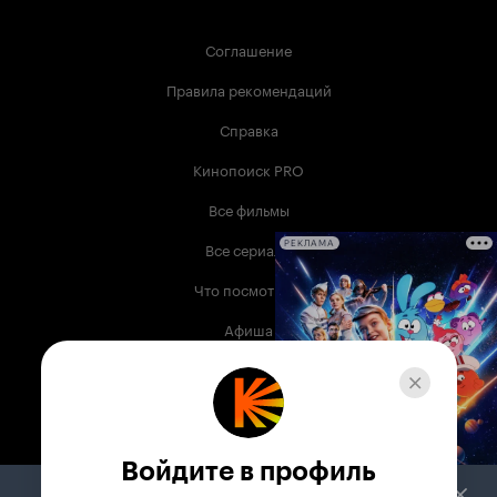
Соглашение
Правила рекомендаций
Справка
Кинопоиск PRO
Все фильмы
Все сериалы
РЕКЛАМА
Что посмотреть
Афиша
Музыка
Телепрограмма
Книги
Войдите в профиль
Служба поддержки