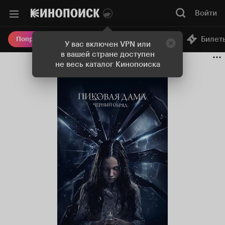
Войти
Онлайн-кинотеатр
Билет
Попробовать Плюс
У вас включен VPN или
в вашей стране доступен
не весь каталог Кинопоиска