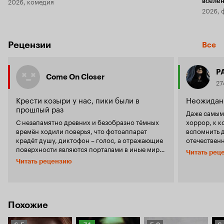
2026, комедия
вселе
2026, 
Рецензии
Все
P
Come On Closer
27
Крести козыри у нас, пики были в
Неожидан
прошлый раз
Даже самым
С незапамятно древних и безобразно тёмных
хоррор, к к
времён ходили поверья, что фотоаппарат
вспомнить 
крадёт душу, диктофон – голос, а отражающие
отечествен
поверхности являются порталами в иные миры,
равных кон
Читать рец
чаще всего злые и кровожадные. Были легенды
аналогами. 
Читать рецензию
и про заклинания у зеркала, согласно которым
«Пиковая д
повторив перед зеркалом три раза фразу
порах не хо
«USERNAME приди», из зеркала непременно
особенного,
вылезет на свет любое вызванное чудище, будь
хорошо смо
то Кровавая Мэри, Notorius B.I.G. или Пиковая
завлекающи
Похожие
дама, про приключения которой, как нетрудно
премьерный 
догадаться из названия, и рассказывается в
я шел со ск