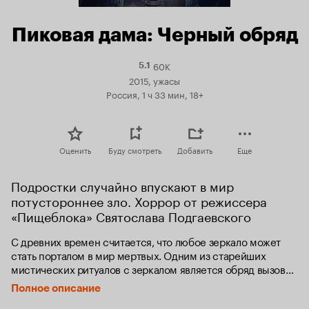
Пиковая дама: Черный обряд
60K
Рейтинг
5.1
Кинопоиска
2015, ужасы
5.1
Россия, 1 ч 33 мин, 18+
Оценить
Буду смотреть
Добавить
Еще
Подростки случайно впускают в мир 
потустороннее зло. Хоррор от режиссера 
«Пищеблока» Святослава Подгаевского
С древних времен считается, что любое зеркало может 
стать порталом в мир мертвых. Одним из старейших 
мистических ритуалов с зеркалом является обряд вызова 
Пиковой дамы. Четверо подростков в шутку решают 
Полное описание
призвать ее, но даже не подозревают, на какие ужасы они 