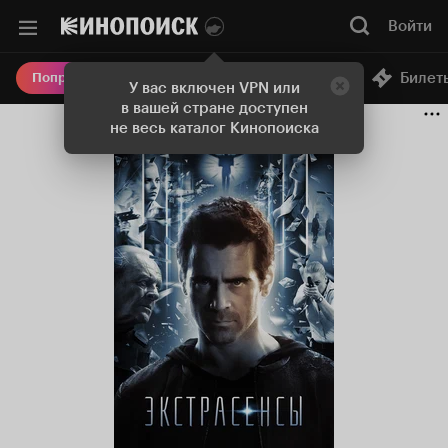
Войти
Онлайн-кинотеатр
Билет
Попробовать Плюс
У вас включен VPN или
в вашей стране доступен
не весь каталог Кинопоиска