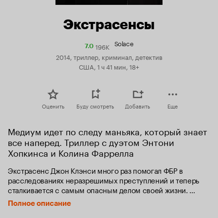
Экстрасенсы
Solace
196K
Рейтинг
7.0
Кинопоиска
2014, триллер, криминал, детектив
7.0
США, 1 ч 41 мин, 18+
Оценить
Буду смотреть
Добавить
Еще
Медиум идет по следу маньяка, который знает 
все наперед. Триллер с дуэтом Энтони 
Хопкинса и Колина Фаррелла
Экстрасенс Джон Клэнси много раз помогал ФБР в 
расследованиях неразрешимых преступлений и теперь 
сталкивается с самым опасным делом своей жизни. 
Его способность видеть прошлое и отчасти будущее 
Полное описание
оказывается бессильна перед 