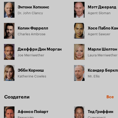
Энтони Хопкинс
Мэтт Джералд
Dr. John Clancy
Agent Sloman
Колин Фаррелл
Хосе Пабло Ка
Charles Ambrose
Agent Sawyer
Джеффри Дин Морган
Марли Шелтон
Joe Merriwether
Laura Merriwether
Эбби Корниш
Ксандер Беркл
Katherine Cowles
Mr. Ellis
Создатели
Все
Афонсо Пойарт
Тед Гриффин
Режиссёр
Сценарист