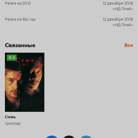
Релиз на DVD
12 декабря 2016
«НД Плэй»
Релиз на Blu-ray
12 декабря 2016
«НД Плэй»
Связанные
Все
Рейтинг
8.3
Кинопоиска
8.3
Семь
триллер