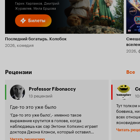
Гарик Харламов, Дмитрий
Журавлев, Мила Ершова
Билеты
Последний богатырь. Колобок
Смеша
2026, комедия
вселе
2026, 
Рецензии
Все
Professor Fibonaccy
С
13 рецензий
10
Тут толком 
Где-то это уже было
боевика, ни
'Где-то это уже было',- именно такое
всех отнош
выражение крутится в голове, когда
ясновидени
наблюдаешь как сэр Энтони Хопкинс играет
просто при
Читать рец
доктора Джона Клэнси, который оставил
фальшью! К
медицинскую практику и живёт подальше от
большая пол
Читать рецензию