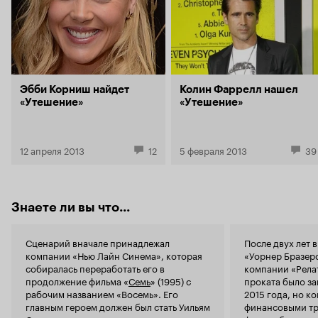
создают желание всё же досмотреть его до
легко и быс
конца. Мне понравилось!
Направленно
идеи об эвт
ли прерыва
смертельной
которые ещё
отвечает ре
Эбби Корниш найдет
Колин Фаррелл нашел
Нет смысла 
«Утешение»
«Утешение»
об эвтанази
– он для то
тему, привл
12 апреля 2013
12
5 февраля 2013
39
заставить о
разрешение
Вывод. Филь
интриги нет
Знаете ли вы что...
Сценарий вначале принадлежал
После двух лет
компании «Нью Лайн Синема», которая
«Уорнер Бразер
собиралась переработать его в
компании «Рела
продолжение фильма «
Семь
» (1995) с
проката было з
рабочим названием «Восемь». Его
2015 года, но к
главным героем должен был стать Уильям
финансовыми тр