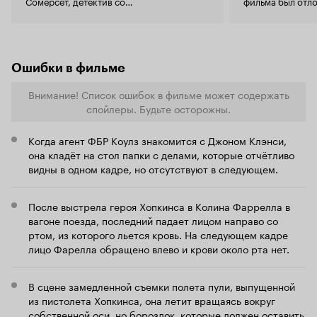
Сомерсет, детектив со
фильма был отл
сверхъестественными способностями.
Идея сиквела была отвергнута из-за
возражений режиссёра
Дэвида Финчера
,
и в результате был снят фильм, никак не
связанный с фильмом «Семь».
Ошибки в фильме
Внимание! Список ошибок в фильме может содержать
спойлеры. Будьте осторожны.
Когда агент ФБР Коулз знакомится с Джоном Клэнси,
она кладёт на стол папки с делами, которые отчётливо
видны в одном кадре, но отсутствуют в следующем.
После выстрела героя Хопкинса в Колина Фаррелла в
вагоне поезда, последний падает лицом направо со
ртом, из которого льется кровь. На следующем кадре
лицо Фарелла обращено влево и крови около рта нет.
В сцене замедленной съемки полета пули, выпущенной
из пистолета Хопкинса, она летит вращаясь вокруг
собственной оси, но бороздок, которые должен оставить