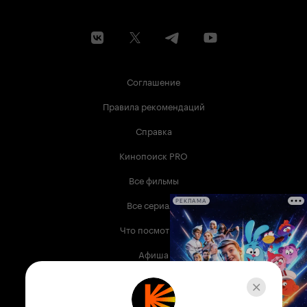
Соглашение
Правила рекомендаций
Справка
Кинопоиск PRO
Все фильмы
Все сериалы
РЕКЛАМА
Что посмотреть
Афиша
Музыка
Телепрограмма