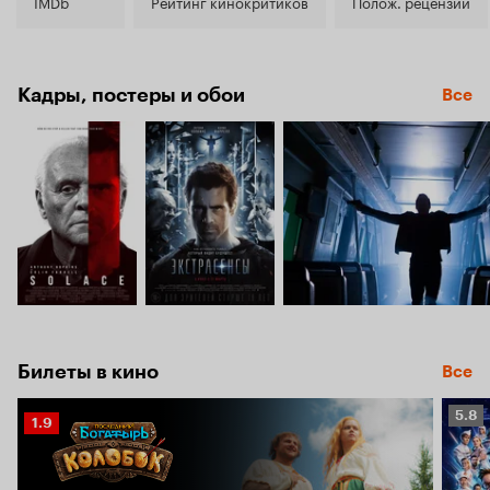
7.0
IMDb
Рейтинг кинокритиков
Полож. рецензии
Кадры, постеры и обои
Все
Билеты в кино
Все
Рейт
5.8
Рейтинг
1.9
Кино
Кинопоиска
5.8
1.9