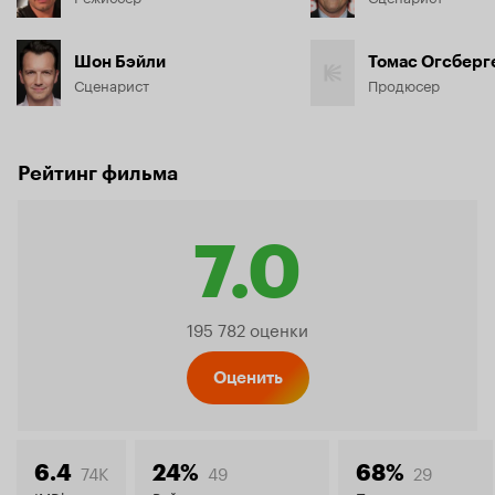
Шон Бэйли
Томас Огсберг
Сценарист
Продюсер
Рейтинг фильма
7.0
Рейтинг
195 782 оценки
Кинопо
Оценить
74K
49
29
6.4
24%
68%