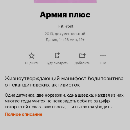
Армия плюс
Fat Front
2019, документальный
Дания, 1 ч 28 мин, 12+
Оценить
Буду смотреть
Добавить
Еще
Жизнеутверждающий манифест бодипозитива 
от скандинавских активисток
Одна датчанка, две норвежки, одна шведка: каждая из них 
многие годы учится не ненавидеть себя из-за цифр, 
которые ей показывают весы, — и пытается убедить 
окружающих, что им не стоит указывать, что ей делать с 
Полное описание
собственным телом. Одна делает секонд-хенд с одеждой 
больших размеров. Другая становится плюс-сайз-моделью 
— и обнаруживает, что даже на съемках, где все знают, с 