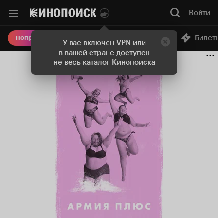
Войти
Онлайн-кинотеатр
Билет
Попробовать Плюс
У вас включен VPN или
в вашей стране доступен
не весь каталог Кинопоиска