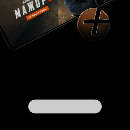
усугубляет, или задвигает их на второй план.
Одна из девушек росла с отцом-алкоголиком,
брошенная по сути дела матерью, другая с
детства комплексовала по поводу своего тела
(она была крупнее других детей, при этом не
толстая, просто крупная), затем похудела, а
растолстела до нынешних размеров после
разрыва отношений, а третья в подросковом
возрасте подверглась домогательствам со
стороны одного из близких ей людей и не была
поддержана семьей. Во всех них что-то
переломилось и все они производят
впечатление глубоко несчастных людей, для
которых весь бодипозитивный активизм не
более чем сублимация, а вовсе не решение их
проблем. Все они, кроме упомянутой выше
Марты, вызывают искреннее сочувствие лично,
но к бодипозитивному движению формируют
отношение скорее негативное. В фильме не так
много съёмок главных героинь в толпе, на
улице, и мы прекрасно видим, что их
присутствие не вызывает у других людей
никакой реакции. Все их проблемы лежат не в
социальной сфере, а в сфере
взаимоотношений либо с родственниками,