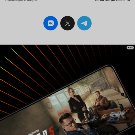
художественность, но в-общем, совсем не
увлекательный, даже занудный, и очень
эклектичный. Режиссёру не удалость собрать
эти 4 историии воедино, сплести их в общее
повествование, поэтому примерно через
полчаса просмотра начинаешь регулярно
поглядывать на часы с мыслью: 'Сколько ж там
ещё осталось?...' Ну и с откровенностью тоже
проблемы: если считать откровенностью то,
что там каждые 5 минут показывают
обнажённое тело, то это вовсе не
откровенность, а скорее просто пошлая
эротика, а что тело это залито жиром - это уж
детали. Откровенными можно назвать лишь
истории героинь, рассказанные ими на камеру,
и вот это как раз многое проясняет в них
самих: к конце фильма становится ясно, что
только одна из героинь принимает себя такой,
как есть и вообще не парится, насчёт своей
внешности и отношения к ней окружающих -
это Марта. Остальные, как выясняется, имеют
серьёзные психологические проблемы, а
участие в бодипозитив-движении вовсе не
способствует их решению, оно их или