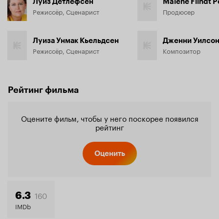
Луиз Детлефсен
Malene Flindt 
Режиссёр, Сценарист
Продюсер
Луиза Унмак Кьельдсен
Дженни Уилсо
Режиссёр, Сценарист
Композитор
Рейтинг фильма
Оцените фильм, чтобы у него поскорее появился
рейтинг
Оценить
160
6.3
IMDb