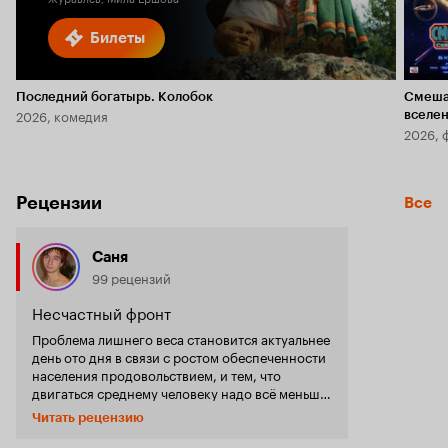
Билеты
Последний богатырь. Колобок
Смеша
2026, комедия
вселе
2026, 
Рецензии
Все
Саня
99 рецензий
Несчастный фронт
Проблема лишнего веса становится актуальнее
день ото дня в связи с ростом обеспеченности
населения продовольствием, и тем, что
двигаться среднему человеку надо всё меньше
и меньше. Это приводит к росту избыточного
Читать рецензию
веса у многих людей, что, конечно, не
особенно хорошо. Однако, с другой стороны