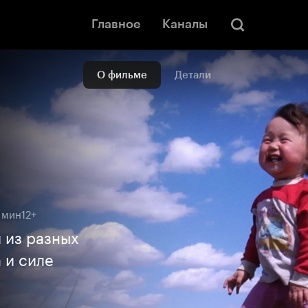
Главное
Каналы
О фильме
Детали
8 мин
12+
 из разных
 и силе