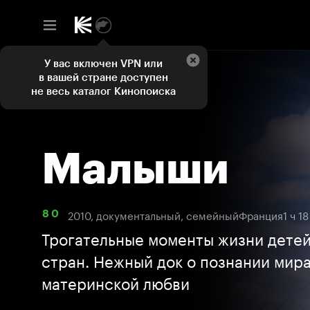
У вас включен VPN или
в вашей стране доступен
не весь каталог Кинопоиска
Малыши
2010, документальный, семейный
Франция
1 ч 1
8 0
Трогательные моменты жизни детей
стран. Нежный док о познании мира
материнской любви