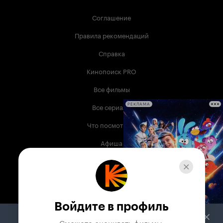
Соглашение
Правила рекомендаций
Справка
Кинопоиск PRO
Все фильмы
Все сериалы
РЕКЛАМА
Что посмотреть
Афиша
Музыка
Телепрограмма
Книги
Войдите в профиль
Служба поддержки
Сможете оценивать фильмы,
