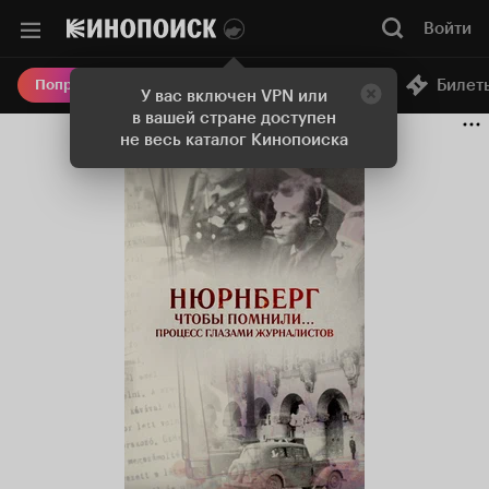
Войти
Онлайн-кинотеатр
Билет
Попробовать Плюс
У вас включен VPN или
в вашей стране доступен
не весь каталог Кинопоиска