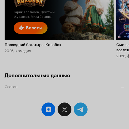
6.0
Гарик Харламов, Дмитрий
Журавлев, Мила Ершова
Билеты
Последний богатырь. Колобок
Смеша
2026, комедия
вселе
2026, 
Дополнительные данные
Слоган
—