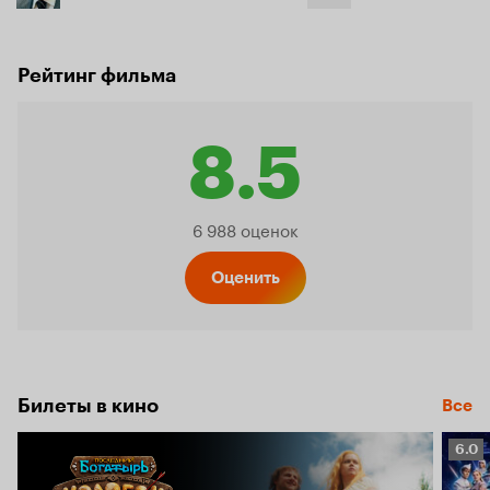
Рейтинг фильма
8.5
Рейтинг
6 988 оценок
Кинопо
Оценить
8.5
Билеты в кино
Все
Рейт
6.0
Кино