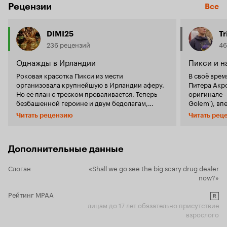
Рецензии
Все
DIMI25
Tr
236 рецензий
46
Однажды в Ирландии
Пикси и н
Роковая красотка Пикси из мести
В своё врем
организовала крупнейшую в Ирландии аферу.
Питера Акро
Но её план с треском проваливается. Теперь
оригинале -
безбашенной героине и двум бедолагам,
Golem'), вп
случайно оказавшимся в ее компании,
во время чт
Читать рецензию
Читать рец
придется сильно напрячься, чтобы избавиться
произведен
от трупа в багажнике машины и партии
экранизации
экстази, принадлежащей банде очень
технической
рассерженных гангстеров во главе с
романа - ви
Дополнительные данные
преподобным Гектором. 'Ты всегда прощала
века, а это
мои 'проделки' мама...' - говорит перед
подготовит
Слоган
«Shall we go see the big scary drug dealer
могилой матери Пикси Харди - местная
костюмы, п
now?»
девушка-бомба которая мечтает с парнем
Но в 2016-
уехать в Сан-Франциско, проворачивая с ним
постановщи
Рейтинг MPAA
R
одно опасное дело с наркотиками. Она живёт с
экранизацию
лицам до 17 лет обязательно присутствие
отчимом-гангстером и всё время ссорится с
названием 'Г
взрослого
его старшим сыном. После того, как дело
Limehouse G