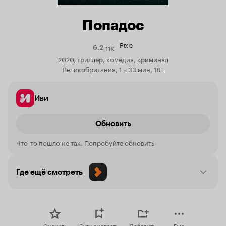
Попадос
Pixie
11K
Рейтинг
6.2
Кинопоиска
2020, триллер, комедия, криминал
6.2
Великобритания, 1 ч 33 мин, 18+
Иви
Обновить
Что-то пошло не так. Попробуйте обновить
Где ещё смотреть
Оценить
Буду смотреть
Добавить
Еще