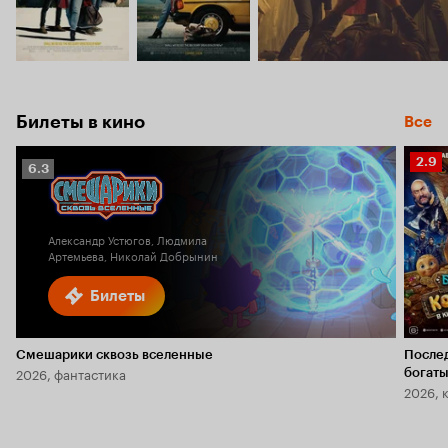
Билеты в кино
Все
Рейт
2.9
Рейтинг
6.3
Кино
Кинопоиска
2.9
6.3
Александр Устюгов, Людмила
Артемьева, Николай Добрынин
Билеты
Смешарики сквозь вселенные
После
2026, фантастика
богаты
2026, 