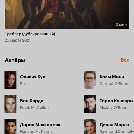
2 мин
Длительность 2 мин
Трейлер (дублированный)
25 марта 2021
Актёры
Все
Оливия Кук
Колм Мини
Pixie
Dermot O'Brien
Бен Харди
Тёрло Конвери
Frank McCullen
Mickey O'Brien
Дэрил Маккормак
Дилан Моран
Harland McKenna
Raymond Donnelly