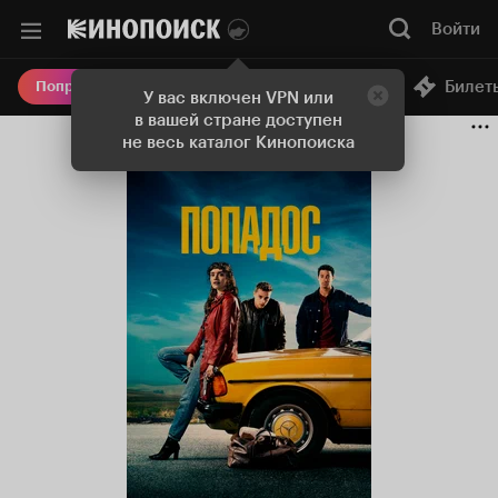
Войти
Онлайн-кинотеатр
Билет
Попробовать Плюс
У вас включен VPN или
в вашей стране доступен
не весь каталог Кинопоиска