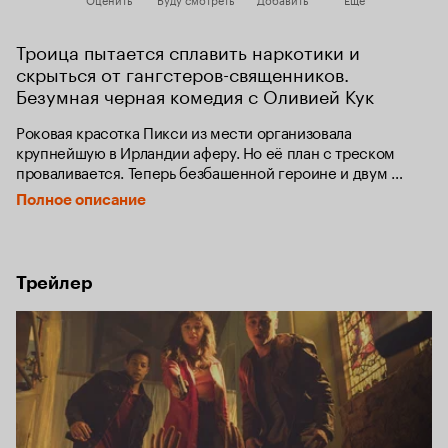
Троица пытается сплавить наркотики и 
скрыться от гангстеров-священников. 
Безумная черная комедия с Оливией Кук
Роковая красотка Пикси из мести организовала 
крупнейшую в Ирландии аферу. Но её план с треском 
проваливается. Теперь безбашенной героине и двум 
бедолагам, случайно оказавшимся в ее компании, 
Полное описание
придется сильно напрячься, чтобы избавиться от трупа 
в багажнике машины и партии экстази, принадлежащей 
банде очень рассерженных гангстеров во главе 
с преподобным Гектором.

Трейлер