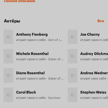
Полное описание
во время молитвы. Фильм основан на воспоминаниях 
оставшихся в живых, родственников погибших, а также 
местных жителей.
Актёры
Все
Anthony Fienberg
Joe Charny
играет самого себя - Son of Joyce Fienberg
играет самого себя
Michele Rosenthal
Audrey Glickm
играет самого себя - Sister of David and Cecil Rosenthal
играет самого себя
Diane Rosenthal
Andrea Wedner
играет самого себя - Sister of David and Cecil Rosenthal
Carol Black
Stephen Weiss
играет самого себя - Survivor
играет самого себя