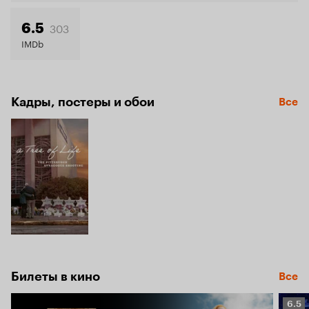
303
6.5
IMDb
Кадры, постеры и обои
Все
Билеты в кино
Все
Рейт
6.5