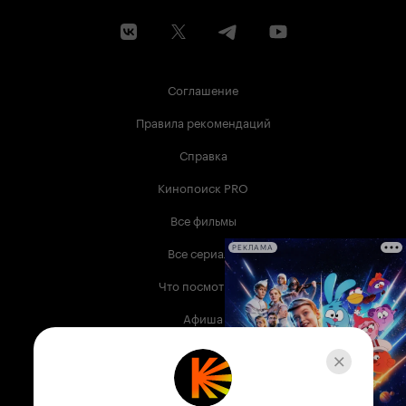
Соглашение
Правила рекомендаций
Справка
Кинопоиск PRO
Все фильмы
Все сериалы
РЕКЛАМА
Что посмотреть
Афиша
Музыка
Телепрограмма