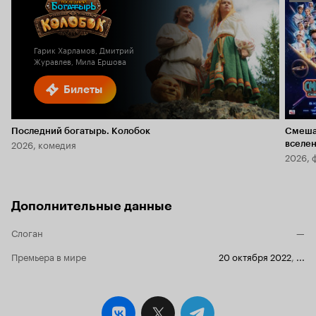
Кино
6.5
Гарик Харламов, Дмитрий
Журавлев, Мила Ершова
Билеты
Последний богатырь. Колобок
Смеша
2026, комедия
вселе
2026, 
Дополнительные данные
Слоган
—
Премьера в мире
20 октября 2022
,
...