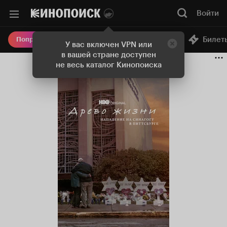
Войти
Онлайн-кинотеатр
Билет
Попробовать Плюс
У вас включен VPN или
в вашей стране доступен
не весь каталог Кинопоиска