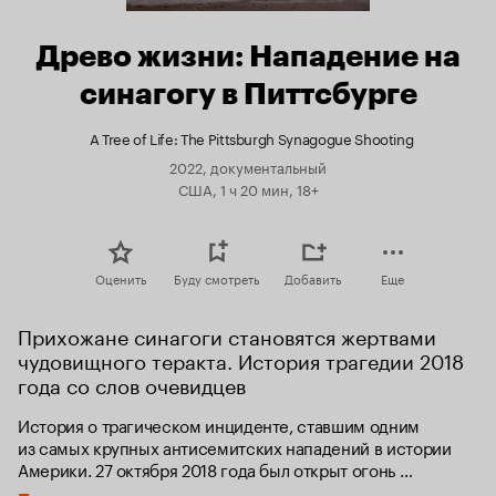
Древо жизни: Нападение на
синагогу в Питтсбурге
A Tree of Life: The Pittsburgh Synagogue Shooting
2022, документальный
США, 1 ч 20 мин, 18+
Оценить
Буду смотреть
Добавить
Еще
Прихожане синагоги становятся жертвами 
чудовищного теракта. История трагедии 2018 
года со слов очевидцев
История о трагическом инциденте, ставшим одним 
из самых крупных антисемитских нападений в истории 
Америки. 27 октября 2018 года был открыт огонь 
в синагоге Питтсбурга. Одиннадцать человек погибло 