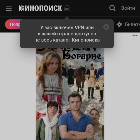
Войти
Онлайн-кинотеатр
Билет
Попробовать Плюс
У вас включен VPN или
в вашей стране доступен
не весь каталог Кинопоиска