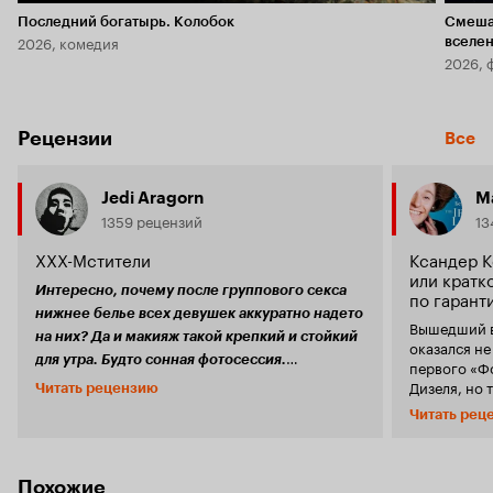
Последний богатырь. Колобок
Смеша
2026, комедия
вселе
2026, 
Рецензии
Все
Jedi Aragorn
M
1359 рецензий
13
XXX-Мстители
Ксандер 
или кратк
Интересно, почему после группового секса
по гарант
нижнее белье всех девушек аккуратно надето
Вышедший в
на них? Да и макияж такой крепкий и стойкий
оказался не 
для утра. Будто сонная фотосессия.
первого «Ф
Показывают, что секс-то их не настоящий!
Дизеля, но 
Читать рецензию
Нет, название в заголовке не относится к
в жанре шп
Читать рец
порнофильму, хотя никого не отговариваю
антипода к
допускать такую мысль. В момент, когда начали
«работников ме
показывать логотипы студий, перед глазами
Ксандер Кей
возникло столько китайских иероглифов, что
героя новой
Похожие