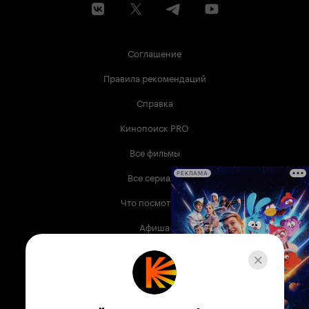
Соглашение
Правила рекомендаций
Справка
Кинопоиск PRO
Все фильмы
Все сериалы
РЕКЛАМА
Что посмотреть
Афиша
Музыка
Телепрограмма
Книги