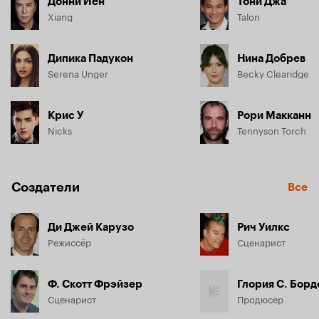
Донни Йен
Тони Джа
Xiang
Talon
Дипика Падукон
Нина Добрев
Serena Unger
Becky Clearidge
Крис У
Рори Макканн
Nicks
Tennyson Torch
Создатели
Все
Ди Джей Карузо
Рич Уилкс
Режиссёр
Сценарист
Ф. Скотт Фрэйзер
Глория С. Бор
Сценарист
Продюсер