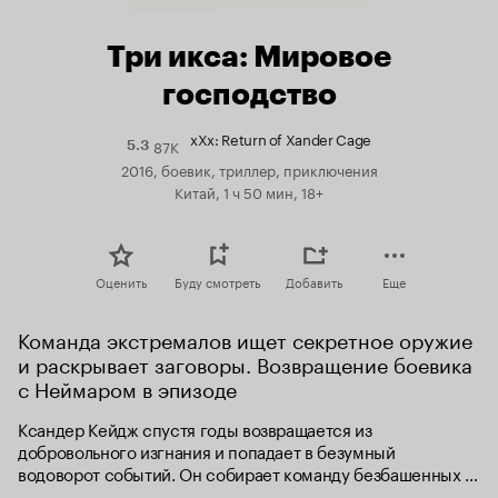
Три икса: Мировое
господство
xXx: Return of Xander Cage
87K
Рейтинг
5.3
Кинопоиска
2016, боевик, триллер, приключения
5.3
Китай, 1 ч 50 мин, 18+
Оценить
Буду смотреть
Добавить
Еще
Команда экстремалов ищет секретное оружие 
и раскрывает заговоры. Возвращение боевика 
с Неймаром в эпизоде
Ксандер Кейдж спустя годы возвращается из 
добровольного изгнания и попадает в безумный 
водоворот событий. Он собирает команду безбашенных 
экстремалов, вместе с которыми ему предстоит найти 