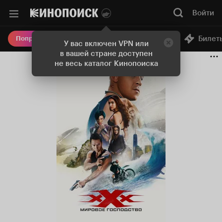
Войти
Онлайн-кинотеатр
Билет
Попробовать Плюс
У вас включен VPN или
в вашей стране доступен
не весь каталог Кинопоиска