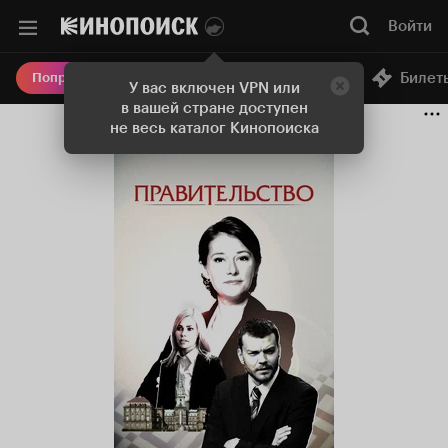
Войти
Онлайн-кинотеатр
Билет
Попробовать Плюс
У вас включен VPN или
в вашей стране доступен
не весь каталог Кинопоиска