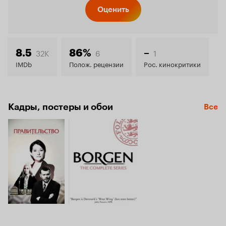
Кинопо
Оценить
7.9
32K
6
1
8.5
86%
–
IMDb
Полож. рецензии
Рос. кинокритики
Кадры, постеры и обои
Все