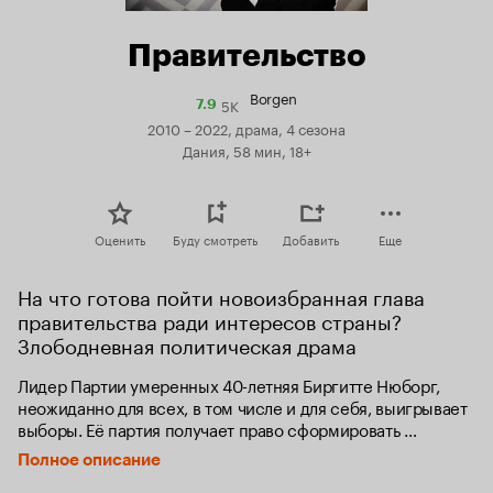
Правительство
Borgen
5K
Рейтинг
7.9
Кинопоиска
2010 – 2022, драма, 4 сезона
7.9
Дания, 58 мин, 18+
Оценить
Буду смотреть
Добавить
Еще
На что готова пойти новоизбранная глава 
правительства ради интересов страны? 
Злободневная политическая драма
Лидер Партии умеренных 40-летняя Биргитте Нюборг, 
неожиданно для всех, в том числе и для себя, выигрывает 
выборы. Её партия получает право сформировать 
Правительство, а сама Биргитте должна стать Премьер-
Полное описание
министром.