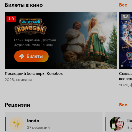
Билеты в кино
Все
Рейт
5.8
Рейтинг
1.9
Кино
Кинопоиска
5.8
1.9
Гарик Харламов, Дмитрий
Журавлев, Мила Ершова
Билеты
Последний богатырь. Колобок
Смеша
2026, комедия
вселе
2026, 
Рецензии
Все
londo
li
27 рецензий
8 