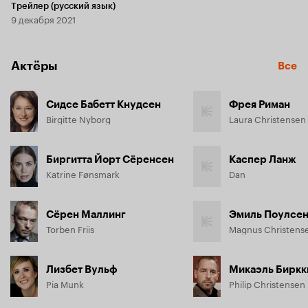
Трейлер (русский язык)
9 декабря 2021
Актёры
Все
Сидсе Бабетт Кнудсен
Фрея Риман
Birgitte Nyborg
Laura Christensen
Биргитта Йорт Сёренсен
Каспер Ланж
Katrine Fønsmark
Dan
Сёрен Маллинг
Эмиль Поулсен
Torben Friis
Magnus Christens
Лизбет Вульф
Микаэль Биркк
Pia Munk
Philip Christensen