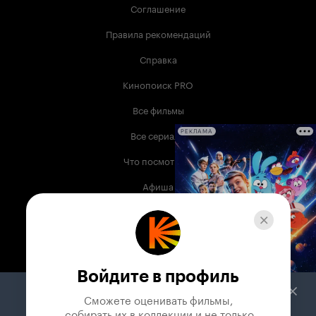
Соглашение
Правила рекомендаций
Справка
Кинопоиск PRO
Все фильмы
Все сериалы
РЕКЛАМА
Что посмотреть
Афиша
Музыка
Телепрограмма
Книги
Войдите в профиль
Служба поддержки
Сможете оценивать фильмы,

 собирать их в коллекции и не только