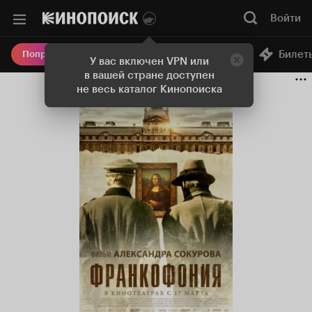
Войти
Онлайн-кинотеатр
Билет
Попробовать Плюс
У вас включен VPN или
в вашей стране доступен
не весь каталог Кинопоиска