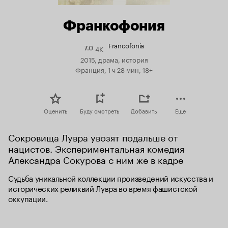
Франкофония
Francofonia
4K
Рейтинг
7.0
Кинопоиска
2015, драма, история
7.0
Франция, 1 ч 28 мин, 18+
Оценить
Буду смотреть
Добавить
Еще
Сокровища Лувра увозят подальше от 
нацистов. Экспериментальная комедия 
Александра Сокурова с ним же в кадре
Судьба уникальной коллекции произведений искусства и 
исторических реликвий Лувра во время фашистской 
оккупации.