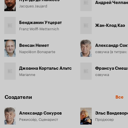
Андрей Челпан
Jacques Jaujard
Бенджамин Утцерат
Жан-Клод Каэ
Franz Wolff-Metternich
Венсан Немет
Александр Сок
Napoléon Bonaparte
Джоанна Кортальс Альтс
Франсуа Смеш
Marianne
озвучка
Создатели
Все
Александр Сокуров
Эльс Вандевор
Режиссёр, Сценарист
Продюсер