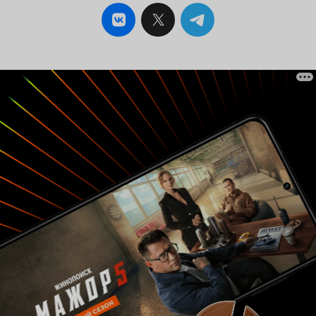
надлежащим образом раскрыться, потому мы и
получаем в результате почти бесконфликтное
кино. В том же «Русском ковчеге» при всей его
новаторской структуре было столкновение
цивилизационных парадигм России и Запада,
во «Франкофонии» есть лишь слабый конфликт
между нацизмом и хранителями древности.
Будем надеяться, что Сокуров преодолеет
внутренний кризис и создаст что-то
принципиально новое, чем это мало
получившееся кино.