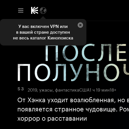
У вас включен VPN или
в вашей стране доступен
не весь каталог Кинопоиска
2019, ужасы, фантастика
США
1 ч 19 мин
18+
5 3
От Хэнка уходит возлюбленная, но 
появляется странное чудовище. Ро
хоррор о расставании