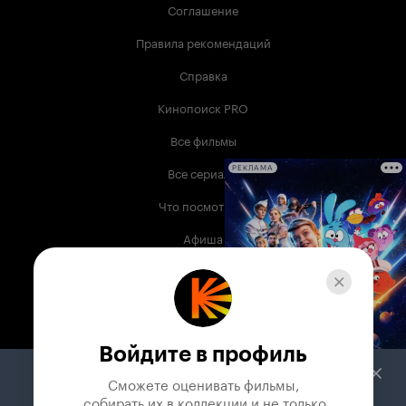
Соглашение
Правила рекомендаций
Справка
Кинопоиск PRO
Все фильмы
Все сериалы
РЕКЛАМА
Что посмотреть
Афиша
Музыка
Телепрограмма
Книги
Войдите в профиль
Служба поддержки
Сможете оценивать фильмы,

 собирать их в коллекции и не только