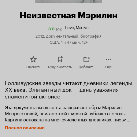
Неизвестная Мэрилин
Love, Marilyn
19K
Рейтинг
8.0
Кинопоиска
2012, документальный, биография
8.0
США, 1 ч 47 мин, 12+
Оценить
Буду смотреть
Добавить
Еще
Голливудские звезды читают дневники легенды 
XX века. Элегантный док — дань уважения 
знаменитой актрисе
Эта документальная лента раскрывает образ Мэрилин 
Монро с новой, неизвестной широкой публике стороны. 
Картина основана на многочисленных дневниках, письмах 
и стихах, написанных самой Мэрилин и найденных среди 
Полное описание
вещей Артура Миллера - последнего мужа звезды.