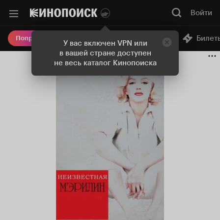
Войти
Онлайн-кинотеатр
Билет
Попробовать Плюс
У вас включен VPN или
в вашей стране доступен
не весь каталог Кинопоиска