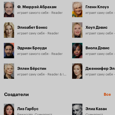
Ф. Мюррэй Абрахам
Гленн Клоуз
играет самого себя - Reader
играет саму себя 
Элизабет Бэнкс
Хоуп Дэвис
играет саму себя - Reader
играет саму себя 
Эдриан Броуди
Виола Дэвис
играет самого себя - Reader
играет саму себя 
Эллен Бёрстин
Дженнифер Эл
играет саму себя - Reader & Interviewee
играет саму себя 
Создатели
Все
Лиз Гарбус
Элиа Казан
Режиссёр, Сценарист
Сценарист