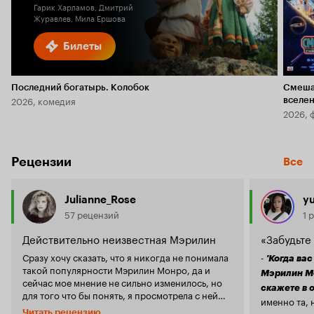
Гарик Харламов, Дмитрий
Журавлев, Мила Ершова
Билеты
Последний богатырь. Колобок
Смеша
2026, комедия
вселе
2026, 
Рецензии
Все
Julianne_Rose
y
57 рецензий
1 
Действительно неизвестная Мэрилин
«Забудьте 
Сразу хочу сказать, что я никогда не понимала
-
'Когда вас
такой популярности Мэрилин Монро, да и
Мэрилин Мо
сейчас мое мнение не сильно изменилось, но
скажете в о
для того что бы понять, я просмотрела с ней
именно та, 
довольно много фильмов, позже купила журнал
Мэрилин. Зд
Читать рецензию