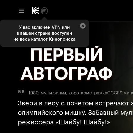
У вас включен VPN или
в вашей стране доступен
не весь каталог Кинопоиска
1980, мультфильм, короткометражка
СССР
9 мин
5 8
Звери в лесу с почетом встречают
олимпийского мишку. Забавный му
режиссера «Шайбу! Шайбу!»