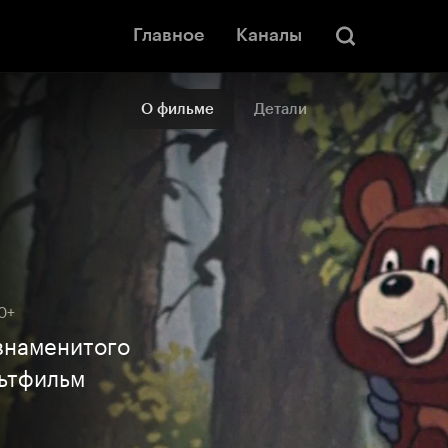
Главное
Каналы
О фильме
Детали
0+
 знаменитого
льтфильм