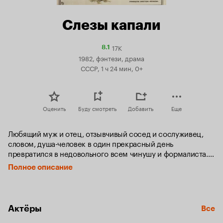
Слезы капали
17K
Рейтинг
8.1
Кинопоиска
1982, фэнтези, драма
8.1
СССР, 1 ч 24 мин, 0+
Оценить
Буду смотреть
Добавить
Еще
Любящий муж и отец, отзывчивый сосед и сослуживец, 
словом, душа-человек в один прекрасный день 
превратился в недовольного всем чинушу и формалиста. А 
всё потому, что в глаз попал осколок волшебного зеркала.
Полное описание
Актёры
Все