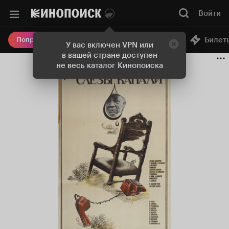
Войти
Онлайн-кинотеатр
Билет
Попробовать Плюс
У вас включен VPN или
в вашей стране доступен
не весь каталог Кинопоиска