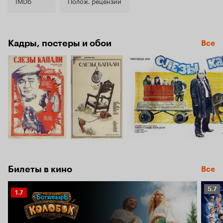
8.1
IMDb
Полож. рецензии
Кадры, постеры и обои
Все
Билеты в кино
Все
Рейт
5.7
Рейтинг
1.7
Кино
Кинопоиска
5.7
1.7