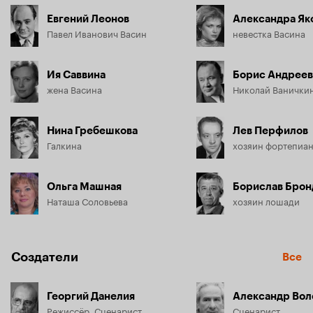
Евгений Леонов
Александра Як
Павел Иванович Васин
невестка Васина
Ия Саввина
Борис Андреев
жена Васина
Николай Ванички
Нина Гребешкова
Лев Перфилов
Галкина
хозяин фортепиа
Ольга Машная
Борислав Брон
Наташа Соловьева
хозяин лошади
Создатели
Все
Георгий Данелия
Александр Вол
Режиссёр, Сценарист
Сценарист