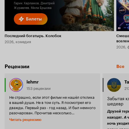
Гарик Харламов, Дмитрий
Журавлев, Мила Ершова
Билеты
Последний богатырь. Колобок
Смеша
2026, комедия
вселе
2026, 
Рецензии
Все
lehmr
Та
153 рецензии
21
Не страшно, если этот фильм не нашёл отклика
Забытая к
в вашей душе. Не в том суть. Я посмотрел его
шедевр
дважды. Первый раз - год назад. И был немного
Друзей теря
разочарован. Прочитав несколько
восторженных отзывов, я ожидал иного. /'Я
находят. А 
Читать рецензию
думал, получится нечто совсем другое'./ Чего -
ночь уходит
не знаю. Второй раз посмотрел только что. И