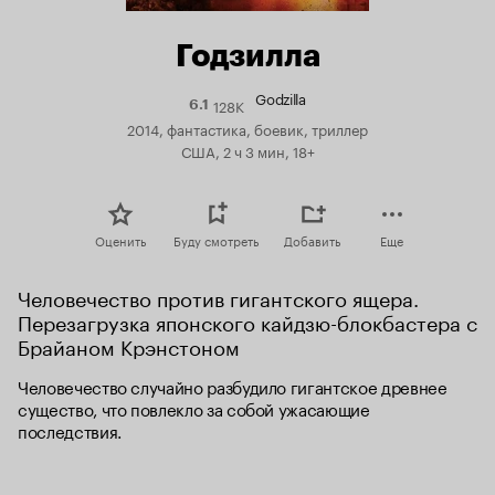
Годзилла
Godzilla
128K
Рейтинг
6.1
Кинопоиска
2014, фантастика, боевик, триллер
6.1
США, 2 ч 3 мин, 18+
Оценить
Буду смотреть
Добавить
Еще
Человечество против гигантского ящера. 
Перезагрузка японского кайдзю-блокбастера с 
Брайаном Крэнстоном
Человечество случайно разбудило гигантское древнее 
существо, что повлекло за собой ужасающие 
последствия.