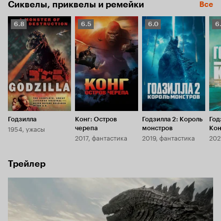
Сиквелы, приквелы и ремейки
Все
Рейтинг
Рейтинг
Рейтинг
Р
6.8
6.5
6.0
6
Кинопоиска
Кинопоиска
Кинопоиска
К
6.8
6.5
6.0
6.
Годзилла
Конг: Остров
Годзилла 2: Король
Год
1954, ужасы
черепа
монстров
Кон
2017, фантастика
2019, фантастика
202
Трейлер