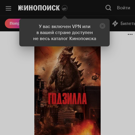
Войти
Онлайн-кинотеатр
Билет
Попробовать Плюс
У вас включен VPN или
в вашей стране доступен
не весь каталог Кинопоиска