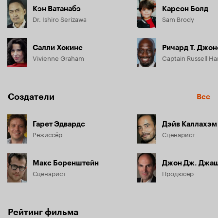
Кэн Ватанабэ
Карсон Болд
Dr. Ishiro Serizawa
Sam Brody
Салли Хокинс
Ричард Т. Джон
Vivienne Graham
Captain Russell H
Создатели
Все
Гарет Эдвардс
Дэйв Каллахэм
Режиссёр
Сценарист
Макс Боренштейн
Джон Дж. Джа
Сценарист
Продюсер
Рейтинг фильма