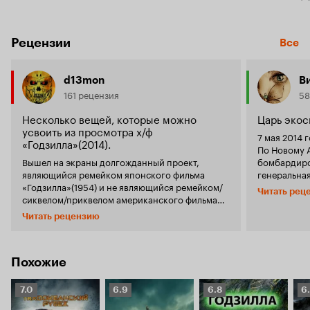
Рецензии
Все
d13mon
В
161 рецензия
58
Несколько вещей, которые можно
Царь эко
усвоить из просмотра х/ф
7 мая 2014 
«Годзилла»(2014).
По Новому А
Вышел на экраны долгожданный проект,
бомбардиро
являющийся ремейком японского фильма
генеральная
«Годзилла»(1954) и не являющийся ремейком/
рекламная 
Читать рец
сиквелом/приквелом американского фильма
КФ «Октябр
«Годзилла»(1998). Потенциал у фильма был
британског
Читать рецензию
большой, учитывая жанр катастрофы, хорошую
«Годзилла». Очередное возвращение н
финансовую поддержку, серьёзный подход к
экраны лег
подаче материала и перспективный трейлер.
приуроченн
На деле увиденное и услышанное при
оригинальн
Похожие
просмотре можно охарактеризовать
вызвать ске
следующим списком выводов:
•
франшизы, н
О Голливуде:
Рейтинг
Рейтинг
Рейтинг
Р
7.0
6.9
6.8
6
Сразу вспо
Сценарий среднестатистического
Кинопоиска
Кинопоиска
Кинопоиска
К