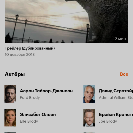
2 мин
Длительность 2 мин
Трейлер (дублированный)
10 декабря 2013
Актёры
Все
Аарон Тейлор-Джонсон
Дэвид Стрэтэй
Ford Brody
Admiral William St
Элизабет Олсен
Брайан Крэнст
Elle Brody
Joe Brody