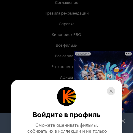
Соглашение
Правила рекомендаций
Справка
Кинопоиск PRO
Все фильмы
Все сериалы
РЕКЛАМА
Что посмотреть
Афиша
Музыка
Телепрограмма
Книги
Войдите в профиль
Служба поддержки
Сможете оценивать фильмы,

 собирать их в коллекции и не только