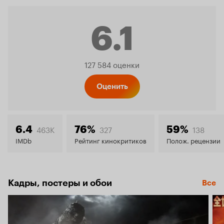
6.1
Рейтинг
127 584 оценки
Кинопо
Оценить
6.1
463K
327
138
6.4
76%
59%
IMDb
Рейтинг кинокритиков
Полож. рецензии
Кадры, постеры и обои
Все