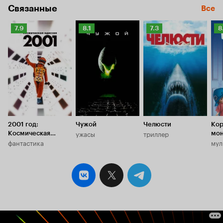
Связанные
Все
Рейтинг
Рейтинг
Рейтинг
Р
7.9
8.1
7.3
8
Кинопоиска
Кинопоиска
Кинопоиска
К
7.9
8.1
7.3
8.
2001 год:
Чужой
Челюсти
Кор
ужасы
триллер
Космическая
мон
фантастика
мул
одиссея