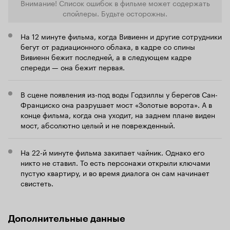
Внимание! Список ошибок в фильме может содержать
позволяя в 
вступительные титры. Почти также хорошо как
драматизмо
спойлеры. Будьте осторожны.
трейлеры.
• ГНУС – гигантское
О 'Годзилле':
картине. П
наземное уникальное существо. • На каждого
момент, кот
гнуса найдется свой годзилла. • Атомные
На 12 минуте фильма, когда Вивиенн и другие сотрудники
головокруж
бомбы оказывается любят не только физики-
бегут от радиационного облака, в кадре со спины
парашютами 
ядерщики и военные. • Факт 1: стекло витрины
Вивиенн бежит последней, а в следующем кадре
он не идет 
обычного магазина выдерживает цунами. •
спереди — она бежит первая.
Годзиллы, э
Годзиллы любят притворяться мертвыми. • Факт
высокого в
2: радиация выглядит как облако газа. От неё
величестве
можно убежать легкой трусцой. • Годзилла в
В сцене появления из-под воды Годзиллы у берегов Сан-
костными п
большом городе = Слон в посудной лавке. •
Франциско она разрушает мост «Золотые ворота». А в
неизгладим
Американские солдаты свято верят, что из
усиливается
конце фильма, когда она уходит, на заднем плане виден
винтовки М-16 можно убить кого угодно
атмосферы 
мост, абсолютно целый и не поврежденный.
включая Годзиллу. Из пулемета – тем более. •
его окружают. Актеры нравятся. Оче
Факт 3: Дискеты 3,5 дюйма – самые надежные
Брайан Крэн
носители информации. 15 лет на улице в грязи
Уайт в сери
На 22-й минуте фильма закипает чайник. Однако его
и под дождем - легко. Поэтому можно смело
Аароном Те
никто не ставил. То есть персонажи открыли ключами
выбрасывать флешки и винчестеры, и
показывает
запасаться данным девайсом. • Годзилла
пустую квартиру, и во время диалога он сам начинает
сыном. У по
оказывается добрый и милый. Кто бы мог
свистеть.
наиболее зн
подумать. • Кен Ватанабе убедителен не только
простодушн
в роли самурая. • И всё-таки размер имеет
слащавый В
значение. • Согласно фильму, излюбленные
Форд суров
Дополнительные данные
места пребывания Годзиллы – Невада,
свою семью 
Семипалатинск и Новая Земля. • Факт 4: