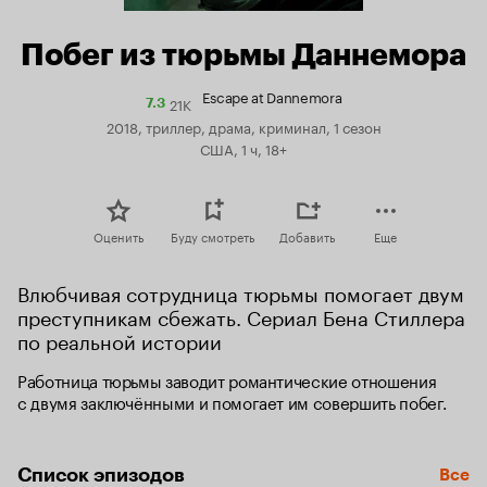
Побег из тюрьмы Даннемора
Escape at Dannemora
21K
Рейтинг
7.3
Кинопоиска
2018, триллер, драма, криминал, 1 сезон
7.3
США, 1 ч, 18+
Оценить
Буду смотреть
Добавить
Еще
Влюбчивая сотрудница тюрьмы помогает двум 
преступникам сбежать. Сериал Бена Стиллера 
по реальной истории
Работница тюрьмы заводит романтические отношения 
с двумя заключёнными и помогает им совершить побег.
Список эпизодов
Все