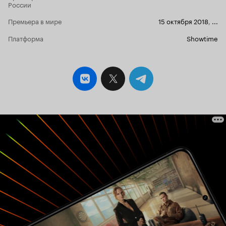
России
сериал, не требующий продолжения, которому
я ставлю 10 из 10 баллов. И спасибо Бену
Премьера в мире
15 октября 2018
,
...
Стиллеру за то, что он оказался еще и
талантливейшим режиссером. 10 из 10
Платформа
Showtime