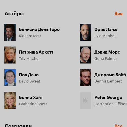
Актёры
Все
Бенисио Дель Торо
Эрик Ланж
Richard Matt
Lyle Mitchell
Патриша Аркетт
Дэвид Морс
Tilly Mitchell
Gene Palmer
Пол Дано
Джереми Бобб
David Sweat
Dennis Lambert
Бонни Хант
Peter Georgo
Catherine Scott
Correction Office
Создатели
Все