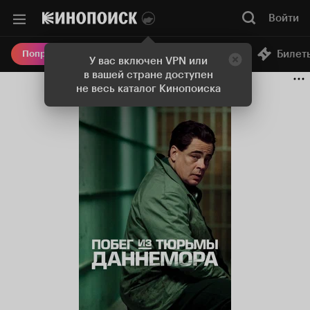
Войти
Онлайн-кинотеатр
Билет
Попробовать Плюс
У вас включен VPN или
в вашей стране доступен
не весь каталог Кинопоиска