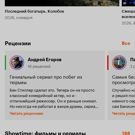
Последний богатырь. Колобок
Смеша
2026, комедия
вселе
2026, 
Рецензии
Все
Андрей Егоров
П
16 рецензий
2 
Гениальный сериал про побег из
Самые бе
тюрьмы
просмотра
Бен Стиллер сделал это. Теперь он не просто
Случайно на
классный комедийный актер, но и -
и решил по
отличнейший режиссер. Он и раньше снимал.
немного сер
Но никогда не работал в жанре драмы, сериала
сам Бенисио
и не получал столько премий и номинаций, как
вводные и понеслась
Читать рецензию
Читать рец
за сериал 'Побег из тюрьмы Даннамора',
проблема се
показанный впервые в Каннах. За эту работу
это сериал,
его ругали только те, кто вообще ничего не
экранного 
понимает в кино, да еще и главная героиня
ничего прим
Showtime: фильмы и сериалы
188