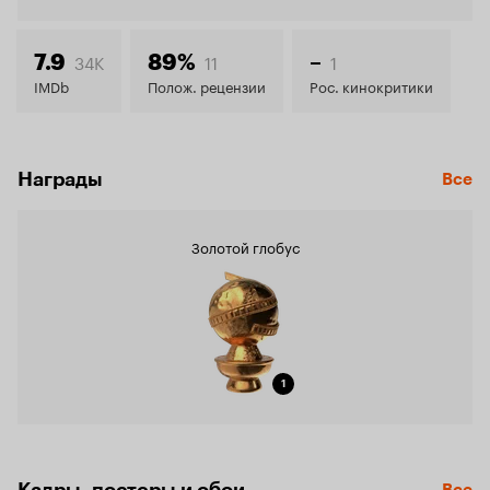
7.3
34K
11
1
7.9
89%
–
IMDb
Полож. рецензии
Рос. кинокритики
Награды
Все
Золотой глобус
1
Кадры, постеры и обои
Все