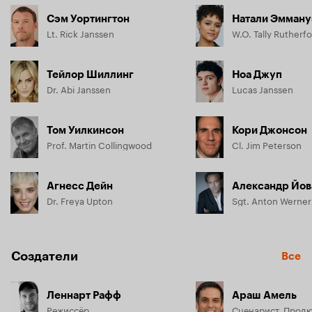
Сэм Уортингтон
Натали Эмману
Lt. Rick Janssen
W.O. Tally Rutherf
Тейлор Шиллинг
Ноа Джуп
Dr. Abi Janssen
Lucas Janssen
Том Уилкинсон
Кори Джонсон
Prof. Martin Collingwood
Cl. Jim Peterson
Агнесс Дейн
Александр Йов
Dr. Freya Upton
Sgt. Anton Werner
Создатели
Все
Леннарт Рафф
Араш Амель
Режиссёр
Сценарист, Прод