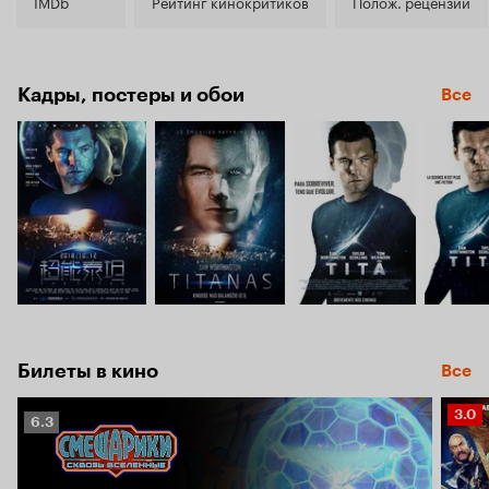
5.2
IMDb
Рейтинг кинокритиков
Полож. рецензии
Кадры, постеры и обои
Все
Билеты в кино
Все
Рейт
3.0
Рейтинг
6.3
Кино
Кинопоиска
3.0
6.3