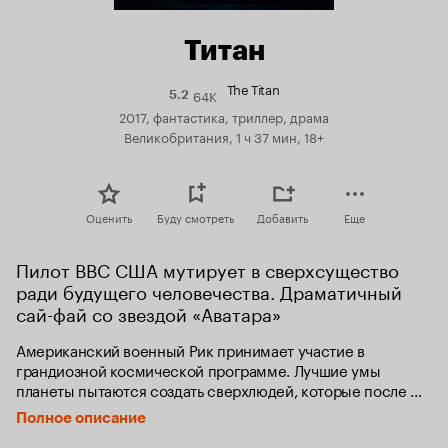
Титан
The Titan
64K
Рейтинг
5.2
Кинопоиска
2017, фантастика, триллер, драма
5.2
Великобритания, 1 ч 37 мин, 18+
Оценить
Буду смотреть
Добавить
Еще
Пилот ВВС США мутирует в сверхсущество 
ради будущего человечества. Драматичный 
сай-фай со звездой «Аватара»
Американский военный Рик принимает участие в 
грандиозной космической программе. Лучшие умы 
планеты пытаются создать сверхлюдей, которые после 
гибели Земли обеспечат продолжение существования 
Полное описание
человечества на планете Титан. Однако эксперимент над 