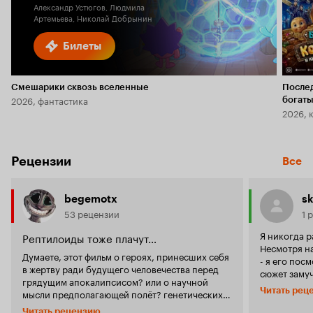
Александр Устюгов, Людмила
Артемьева, Николай Добрынин
Билеты
Смешарики сквозь вселенные
После
2026, фантастика
богаты
2026, 
Рецензии
Все
begemotx
sk
53 рецензии
1 
Я никогда р
Рептилоиды тоже плачут…
Несмотря на
Думаете, этот фильм о героях, принесших себя
- я его посм
в жертву ради будущего человечества перед
сюжет замуч
грядущим апокалипсисом? или о научной
раскрыта..
Читать рец
мысли предполагающей полёт? генетических
серию из вс
модификациях? космических путешествиях?
для вас, не 
Читать рецензию