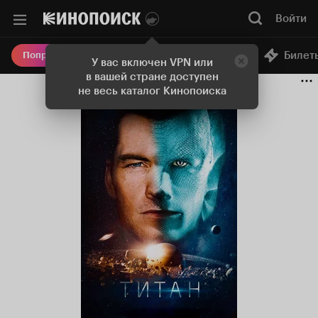
Войти
Онлайн-кинотеатр
Билет
Попробовать Плюс
У вас включен VPN или
в вашей стране доступен
не весь каталог Кинопоиска