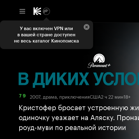
У вас включен VPN или
в вашей стране доступен
не весь каталог Кинопоиска
2007, драма, приключения
США
2 ч 22 мин
18+
7 9
Кристофер бросает устроенную жиз
одиночку уезжает на Аляску. Прон
роуд-муви по реальной истории