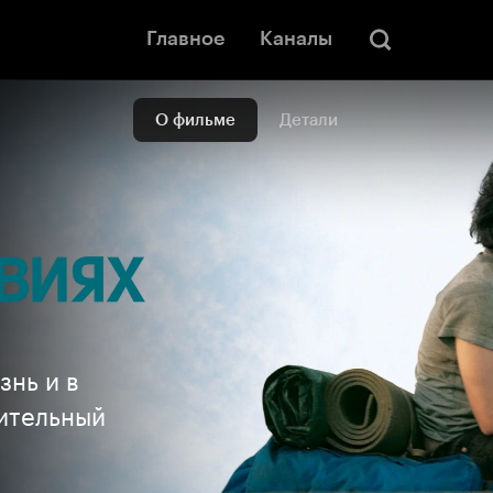
Главное
Каналы
О фильме
Детали
нь и в
зительный