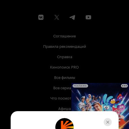
Соглашение
Правила рекомендаций
Справка
Кинопоиск PRO
Все фильмы
Все сериалы
РЕКЛАМА
Что посмотреть
Афиша
Музыка
Телепрограмма