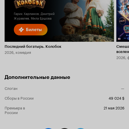
6.1
2.3
Гарик Харламов, Дмитрий
Журавлев, Мила Ершова
Билеты
Последний богатырь. Колобок
Смеша
2026, комедия
вселе
2026, 
Дополнительные данные
Слоган
—
Сборы в России
49 024 $
Премьера в
21 мая 2026
России