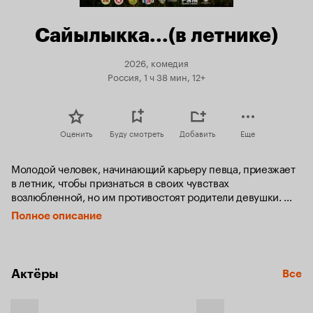
Сайылыкка...(в летнике)
2026, комедия
Россия, 1 ч 38 мин, 12+
Оценить
Буду смотреть
Добавить
Еще
Молодой человек, начинающий карьеру певца, приезжает 
в летник, чтобы признаться в своих чувствах 
возлюбленной, но им противостоят родители девушки. 
А вскоре на его пути возникает богатый парень 
Полное описание
из Москвы.
Актёры
Все