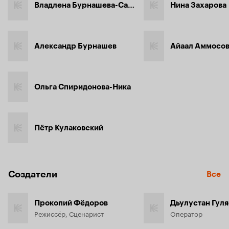
Владлена Бурнашева-Сахая
Нина Захарова
Александр Бурнашев
Айаал Аммосо
Ольга Спиридонова-Ника
Пётр Кулаковский
Создатели
Все
Прокопий Фёдоров
Дьулустан Гуля
Режиссёр, Сценарист
Оператор