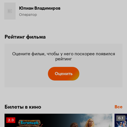
Юлиан Владимиров
Оператор
Рейтинг фильма
Оцените фильм, чтобы у него поскорее появился
рейтинг
Оценить
Билеты в кино
Все
Рейт
6.1
Рейтинг
2.3
Кино
Кинопоиска