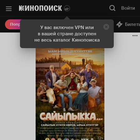
Войти
Онлайн-кинотеатр
Билет
Попробовать Плюс
У вас включен VPN или
в вашей стране доступен
не весь каталог Кинопоиска