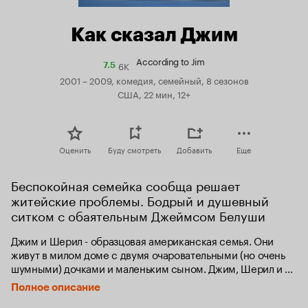
Как сказал Джим
According to Jim
6K
Рейтинг
7.5
Кинопоиска
2001 – 2009, комедия, семейный, 8 сезонов
7.5
США, 22 мин, 12+
Оценить
Буду смотреть
Добавить
Еще
Беспокойная семейка сообща решает 
житейские проблемы. Бодрый и душевный 
ситком с обаятельным Джеймсом Белуши
Джим и Шерил - образцовая американская семья. Они 
живут в милом доме с двумя очаровательными (но очень 
шумными) дочками и маленьким сыном. Джим, Шерил и 
дети счастливы вместе, за исключением тех маленьких 
Полное описание
стычек, мелочных ссор и разбирательств, которые 