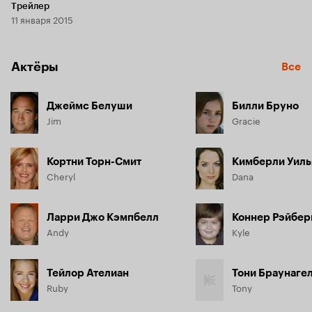
Трейлер
11 января 2015
Актёры
Все
Джеймс Белуши
Билли Бруно
Jim
Gracie
Кортни Торн-Смит
Cheryl
Dana
Ларри Джо Кэмпбелл
Коннер Рэйбер
Andy
Kyle
Тейлор Ателиан
Тони Браунаге
Ruby
Tony