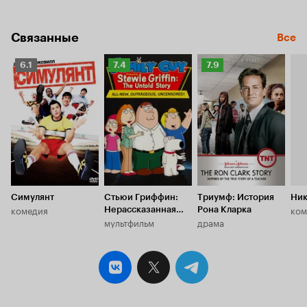
Связанные
Все
Рейтинг
Рейтинг
Рейтинг
6.1
7.4
7.9
Кинопоиска
Кинопоиска
Кинопоиска
6.1
7.4
7.9
Симулянт
Стьюи Гриффин:
Триумф: История
Ник
комедия
ком
Нерассказанная
Рона Кларка
мультфильм
драма
история