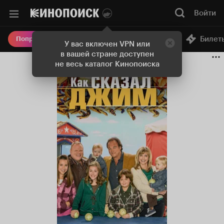
Войти
Онлайн-кинотеатр
Билет
Попробовать Плюс
У вас включен VPN или
в вашей стране доступен
не весь каталог Кинопоиска