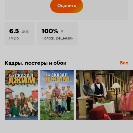
Кинопо
Оценить
7.5
40K
8
6.5
100%
IMDb
Полож. рецензии
Кадры, постеры и обои
Все