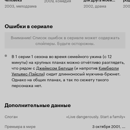
2009, комедия
человека
для друга моей
род
2003, мелодрама
2002, драма
200
дочери-подростка
Ошибки в сериале
Внимание! Список ошибок в сериале может содержать
спойлеры. Будьте осторожны.
В 1 серии 1 сезона во время семейного ужина (с 12
минуты) на крупных планах можно отчётливо разглядеть,
что рядом с
Джеймсом Белуши
(и напротив
Кимберли
Уильямс-Пэйсли
) сидит длинноносый мужчина-брюнет.
Однако на общих планах, а так по сюжету такого
персонажа нет.
Дополнительные данные
Слоган
«Live dangerously. Start a family»
Премьера в мире
3 октября 2001
,
...