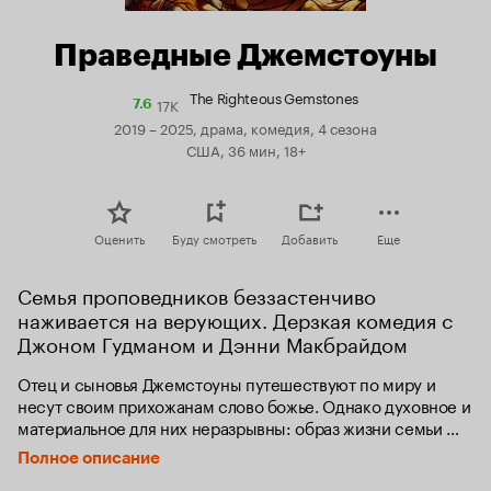
Праведные Джемстоуны
The Righteous Gemstones
17K
Рейтинг
7.6
Кинопоиска
2019 – 2025, драма, комедия, 4 сезона
7.6
США, 36 мин, 18+
Оценить
Буду смотреть
Добавить
Еще
Семья проповедников беззастенчиво 
наживается на верующих. Дерзкая комедия с 
Джоном Гудманом и Дэнни Макбрайдом
Отец и сыновья Джемстоуны путешествуют по миру и 
несут своим прихожанам слово божье. Однако духовное и 
материальное для них неразрывны: образ жизни семьи 
сильно противоречит проповедям о благочестии.
Полное описание