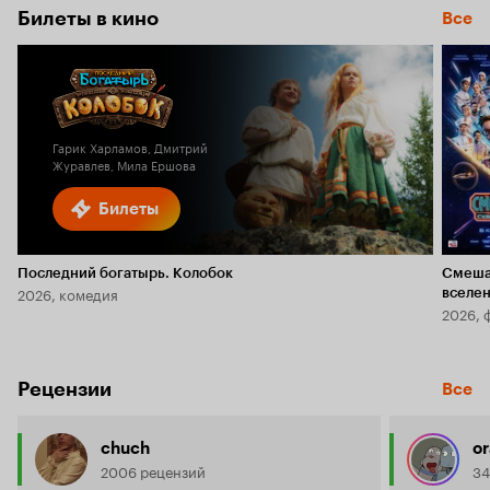
Билеты в кино
Все
Гарик Харламов, Дмитрий
Журавлев, Мила Ершова
Билеты
Последний богатырь. Колобок
Смеша
2026, комедия
вселе
2026, 
Рецензии
Все
chuch
o
2006 рецензий
34