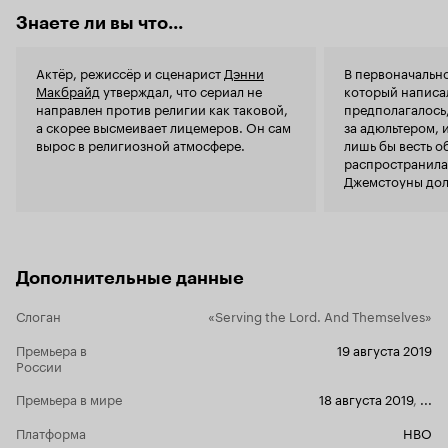
Знаете ли вы что...
Актёр, режиссёр и сценарист
Дэнни
В первоначальн
Макбрайд
утверждал, что сериал не
который напис
направлен против религии как таковой,
предполагалось,
а скорее высмеивает лицемеров. Он сам
за адюльтером, 
вырос в религиозной атмосфере.
лишь бы весть о
распространила
Джемстоуны дол
прихожанами, и 
то момент, одна
интереснее пис
Джемстоунах, и
Дополнительные данные
Слоган
«Serving the Lord. And Themselves»
Премьера в
19 августа 2019
России
Премьера в мире
18 августа 2019
,
...
Платформа
HBO