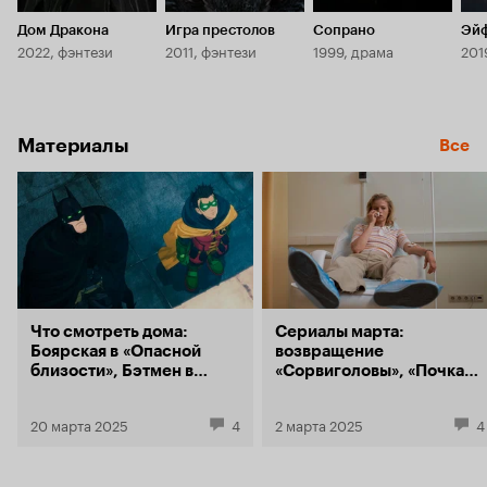
можно. С другой стороны, можно взглянуть на
сериал с тр
Дом Дракона
Игра престолов
Сопрано
Эй
занимаете н
2022, фэнтези
2011, фэнтези
1999, драма
201
смотрите, к
другую, в н
высмеивая, 
же, свою суть. Плюс каст в сериале
Материалы
бомбически
Все
Есть звёзды
отличными 
гаммой.
Что смотреть дома:
Сериалы марта:
Боярская в «Опасной
возвращение
близости», Бэтмен в
«Сорвиголовы», «Почка
Японии и Петровы
3» и криминальная драма
в Мексике
Гая Ричи с Томом Харди
20 марта 2025
4
2 марта 2025
4