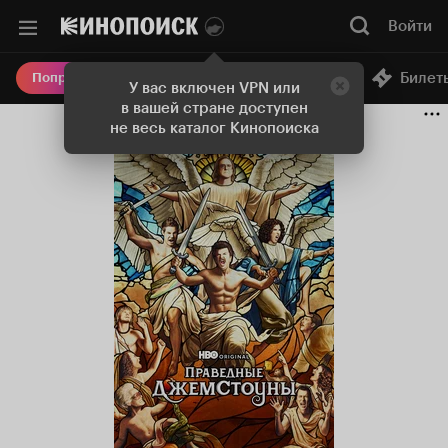
Войти
Онлайн-кинотеатр
Билет
Попробовать Плюс
У вас включен VPN или
в вашей стране доступен
не весь каталог Кинопоиска