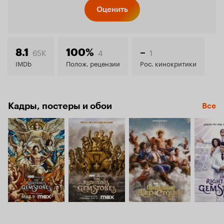
Кинопо
Оценить
7.6
65K
4
1
8.1
100%
–
IMDb
Полож. рецензии
Рос. кинокритики
Кадры, постеры и обои
Все