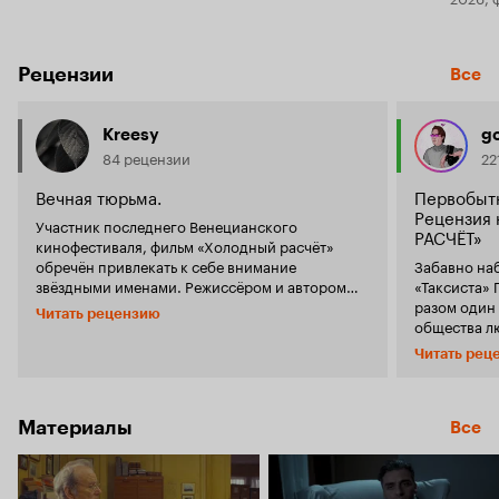
Рецензии
Все
Kreesy
g
84 рецензии
22
Вечная тюрьма.
Первобытн
Рецензия
Участник последнего Венецианского
РАСЧЁТ»
кинофестиваля, фильм «Холодный расчёт»
обречён привлекать к себе внимание
Забавно наб
звёздными именами. Режиссёром и автором
«Таксиста» 
сценария здесь значится сценарист «Таксиста»
разом один 
Читать рецензию
и «Бешеного быка»
. Среди
общества л
Пол Шредер
переменную
продюсеров ленты указан
.
Мартин Скорсезе
Читать рец
деятельност
Главную роль исполнил один из самых
Шредера мог
востребованных ныне актёров Голливуда
уже упомяну
. А компанию ему составили
Оскар Айзек
Мартина Ско
Материалы
Все
гениальный
и восходящая
Уиллем Дефо
экологичес
звезда заокеанского кинематографа
Тай
церкви» (п
. Интерес к картине, безусловно,
пастыря» в 
Шеридан