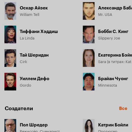
Оскар Айзек
Александр Баб
William Tell
Mr. USA
Тиффани Хэддиш
Бобби С. Кинг
La Linda
Slippery Joe
Тай Шеридан
Екатерина Бэй
Cirk
Sara (в титрах: Kat
Уиллем Дефо
Брайан Чуонг
Gordo
Minnesota
Создатели
Все
Пол Шредер
Катрин Бойли
Режиссёр, Сценарист
Продюсер