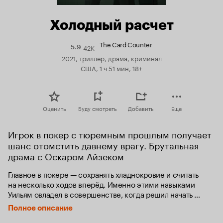
Холодный расчет
The Card Counter
42K
Рейтинг
5.9
Кинопоиска
2021, триллер, драма, криминал
5.9
США, 1 ч 51 мин, 18+
Оценить
Буду смотреть
Добавить
Еще
Игрок в покер с тюремным прошлым получает 
шанс отомстить давнему врагу. Брутальная 
драма с Оскаром Айзеком
Главное в покере — сохранять хладнокровие и считать 
на несколько ходов вперёд. Именно этими навыками 
Уильям овладел в совершенстве, когда решил начать 
новую жизнь. Теперь он уверенно идет к участию 
Полное описание
в Мировой серии и большим деньгам, понимая, что это 