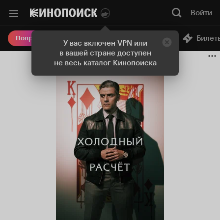
Войти
Онлайн-кинотеатр
Билет
Попробовать Плюс
У вас включен VPN или
в вашей стране доступен
не весь каталог Кинопоиска