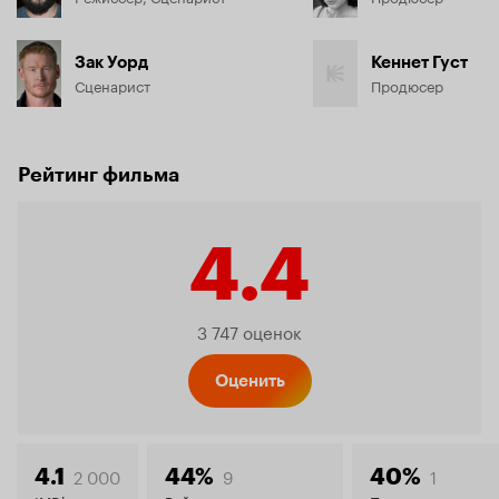
Зак Уорд
Кеннет Густ
Сценарист
Продюсер
Рейтинг фильма
4.4
Рейтинг
3 747 оценок
Кинопо
Оценить
2 000
9
1
4.1
44%
40%