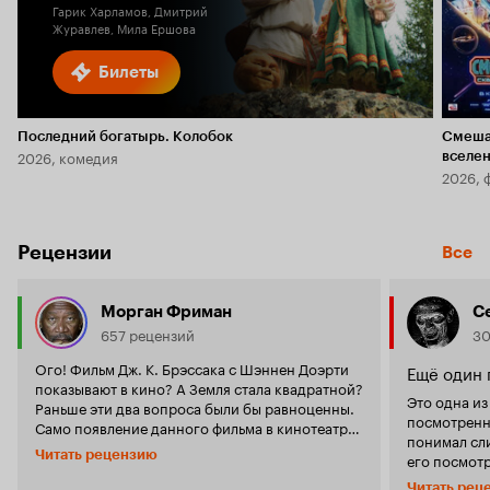
Гарик Харламов, Дмитрий
Журавлев, Мила Ершова
Билеты
Последний богатырь. Колобок
Смеша
2026, комедия
вселе
2026, 
Рецензии
Все
Морган Фриман
С
657 рецензий
30
Ого! Фильм Дж. К. Брэссака с Шэннен Доэрти
Ещё один 
показывают в кино? А Земля стала квадратной?
Это одна из
Раньше эти два вопроса были бы равноценны.
посмотренн
Само появление данного фильма в кинотеатрах
понимал сл
способно удивить многих фанатов хоррора. Не
Читать рецензию
его посмотр
по плану всё идёт с самого начала. Почему в
повествова
ужастике класса 'С' персонажи живые, а не
Читать рец