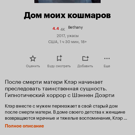
Дом моих кошмаров
Bethany
4K
Рейтинг
4.4
Кинопоиска
2017, ужасы
4.4
США, 1 ч 30 мин, 18+
Оценить
Буду смотреть
Добавить
Еще
После смерти матери Клэр начинает 
преследовать таинственная сущность. 
Гипнотический хоррор с Шэннен Доэрти
Клэр вместе с мужем переезжает в свой старый дом 
после смерти матери. В доме своего детства к женщине 
возвращаются мрачные и тяжелые воспоминания, Клэр 
оказывается в тумане своего прошлого, в котором 
Полное описание
блуждает что-то совершенно непонятное и загадочное. И 