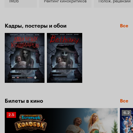
4.4
IMDb
Рейтинг кинокритиков
Полож. рецензии
Кадры, постеры и обои
Все
Билеты в кино
Все
Рейт
6.2
Рейтинг
2.5
Кино
Кинопоиска
6.2
2.5