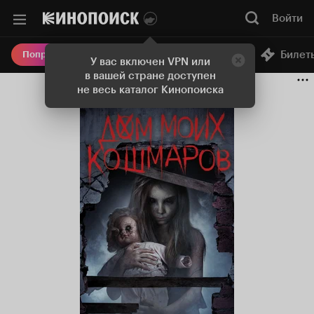
Войти
Онлайн-кинотеатр
Билет
Попробовать Плюс
У вас включен VPN или
в вашей стране доступен
не весь каталог Кинопоиска