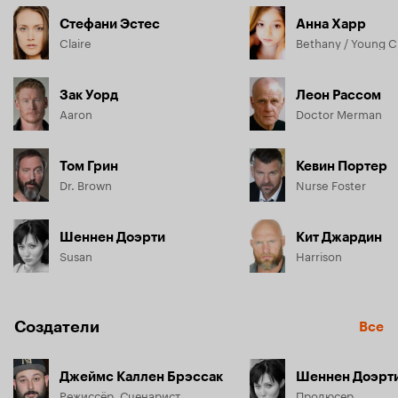
Стефани Эстес
Анна Харр
Claire
Bethany / Young Cl
Зак Уорд
Леон Рассом
Aaron
Doctor Merman
Том Грин
Кевин Портер
Dr. Brown
Nurse Foster
Шеннен Доэрти
Кит Джардин
Susan
Harrison
Создатели
Все
Джеймс Каллен Брэссак
Шеннен Доэрт
Режиссёр, Сценарист
Продюсер