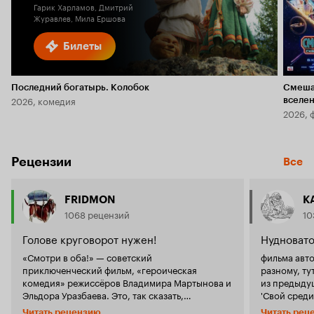
Гарик Харламов, Дмитрий
Журавлев, Мила Ершова
Билеты
Последний богатырь. Колобок
Смеша
2026, комедия
вселе
2026, 
Рецензии
Все
FRIDMON
К
1068 рецензий
10
Голове круговорот нужен!
Нудновато
«Смотри в оба!» — советский
фильма авт
приключенческий фильм, «героическая
разному, ту
комедия» режиссёров Владимира Мартынова и
из предыдущих 'исте
Эльдора Уразбаева. Это, так сказать,
'Свой среди.
'официальная характеристика'. Есть и менее
'Белому солн
Читать рецензию
Читать рец