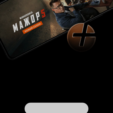
ситуации, и делает это так же естественно, как
дышит. Эксцентричность его героя словно
магнит притягивает взгляд зрителя. Каждую
минуту ждёшь: что же ещё 'отчубучит' этот
весёлый, жизнерадостный, никогда не
унывающий мужичок. Уполномоченный
красноармеец Алексей Команов совсем другой
типаж: собранный, холодноватый, отчасти
зажатый по причине молодости. Он мало
улыбается, потому что время такое - суровое,
драматическое, требующее неусыпной
бдительности бойца революции. Мишка-
беспризорник - будто соединяет в себе черты
Лыкина и Команова - хитёр, находчив,
малоразговорчив, но наблюдателен. Введение
в сюжет линии с сестрой милосердия
Анастасией (Светлана Орлова) позволило
наполнить фильм ещё и лиризмом. И как
наполнить! Удивительная работа оператора
Вадима Алисова и 'сердечная музыка' Эдуарда
Хагагортяна даёт зрителю возможность
увидеть героев в новом, совершенно ином
свете. Замечательный фильм с шикарной
музыкой.