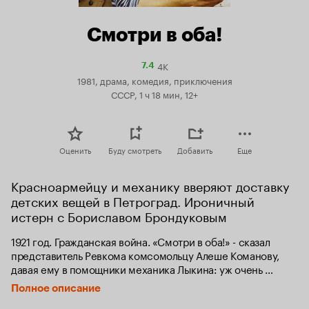
Смотри в оба!
4K
Рейтинг
7.4
Кинопоиска
1981, драма, комедия, приключения
7.4
СССР, 1 ч 18 мин, 12+
Оценить
Буду смотреть
Добавить
Еще
Красноармейцу и механику вверяют доставку 
детских вещей в Петроград. Ироничный 
истерн с Бориславом Брондуковым
1921 год. Гражданская война. «Смотри в оба!» - сказал 
представитель Ревкома комсомольцу Алеше Команову, 
давая ему в помощники механика Лыкина: уж очень 
подозрительным казался этот маленький, бойкий на язык 
Полное описание
мужичок. К тому же, в округе бродят недобитые красными 