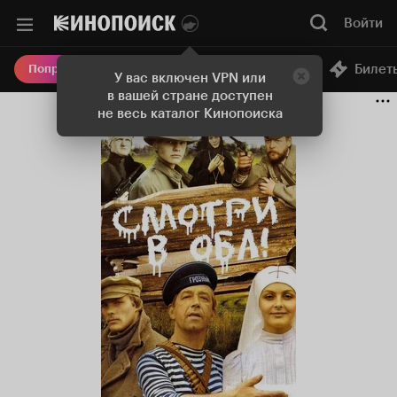
Войти
Онлайн-кинотеатр
Билет
Попробовать Плюс
У вас включен VPN или
в вашей стране доступен
не весь каталог Кинопоиска