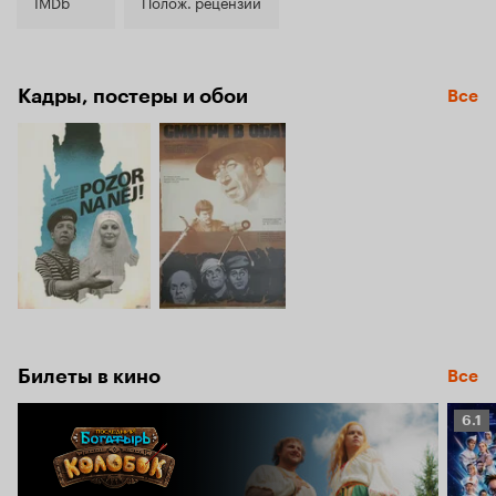
7.4
IMDb
Полож. рецензии
Кадры, постеры и обои
Все
Билеты в кино
Все
Рейт
6.1
Кино
6.1