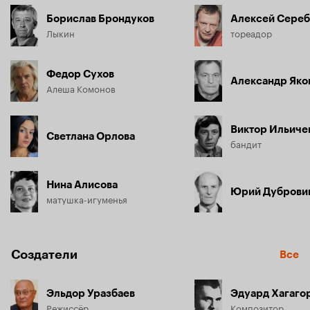
Борислав Брондуков
Алексей Сереб
Лыкин
тореадор
Федор Сухов
Александр Яко
Алеша Комонов
Виктор Ильиче
Светлана Орлова
бандит
Нина Алисова
Юрий Дуброви
матушка-игуменья
Создатели
Все
Эльдор Уразбаев
Эдуард Хагаго
Режиссёр
Композитор