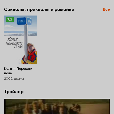
Сиквелы, приквелы и ремейки
Все
Рейтинг
7.3
Кинопоиска
7.3
Коля — Перекати
поле
2005, драма
Трейлер