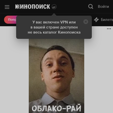
Войти
Онлайн-кинотеатр
Билет
Попробовать Плюс
У вас включен VPN или
в вашей стране доступен
не весь каталог Кинопоиска