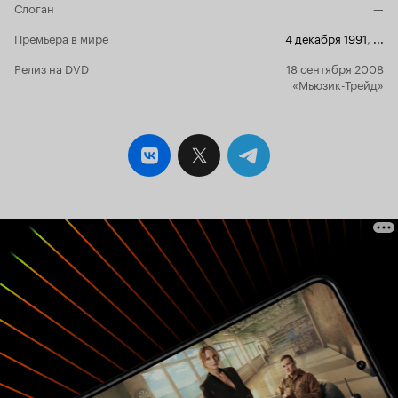
Слоган
—
выходя во двор, ловит удивленные взгляды
односельчан, а сама же про себя напряженно
Премьера в мире
4 декабря 1991
,
...
думает: как бы не упасть на этих высоких
туфлях. Осторожно обходить каждую
Релиз на DVD
18 сентября 2008
ложбинку: навыки – то уже потеряны. Бабушки,
«Мьюзик-Трейд»
сидящие на скамеечке, как два воробушка,
вечно одетые не по погоде, вечно молчащие.
«Вечно» - это слово подходит для них как
никакое другое. Но даже они не пропускают
столь знаменательное событие, потихонечку
плетутся сзади всех, провожаю Колю. Герой
Владимира Толоконникова, норовящий
засунуть открытую банку шпрот в карман
пиджака, да заодно прихватить бутылку водки,
вдруг совершает благородный поступок –
отдает Коле чемодан, тем самым, обрекая себя
на вечное гниение в этих трущобах, ведь
«чемодан – святое дело, без чемодана человек,
как дерево – всю жизнь на одном месте». Федя,
вдруг осознавший, что у него есть
замечательный друг Колька, рассуждает о
масштабе и берет все бразды правления
относительно Колиного отъезда в свои руки,
не замечая резко сменившегося настроения
друга и не понимая, что это вдруг тот сочинил