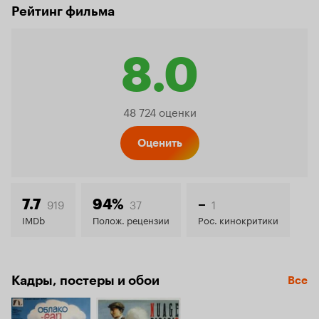
Рейтинг фильма
8.0
Рейтинг
48 724 оценки
Кинопо
Оценить
8.0
919
37
1
7.7
94%
–
IMDb
Полож. рецензии
Рос. кинокритики
Кадры, постеры и обои
Все