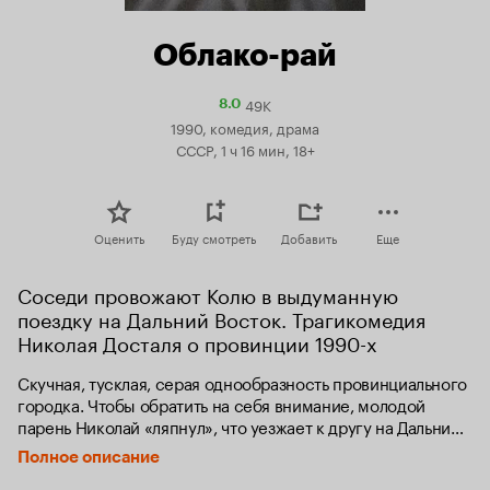
Облако-рай
49K
Рейтинг
8.0
Кинопоиска
1990, комедия, драма
8.0
СССР, 1 ч 16 мин, 18+
Оценить
Буду смотреть
Добавить
Еще
Соседи провожают Колю в выдуманную 
поездку на Дальний Восток. Трагикомедия 
Николая Досталя о провинции 1990-х
Скучная, тусклая, серая однообразность провинциального 
городка. Чтобы обратить на себя внимание, молодой 
парень Николай «ляпнул», что уезжает к другу на Дальний 
Восток. Коля становится местным героем, все соседи 
Полное описание
участвуют в его сборах и проводах.