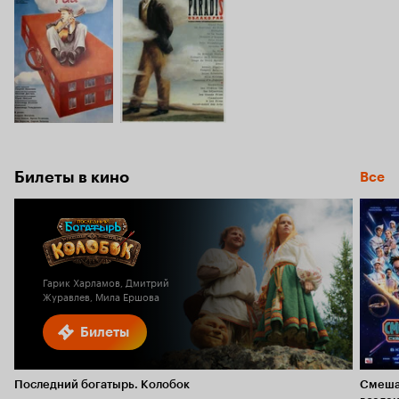
Билеты в кино
Все
Гарик Харламов, Дмитрий
Журавлев, Мила Ершова
Билеты
Последний богатырь. Колобок
Смеша