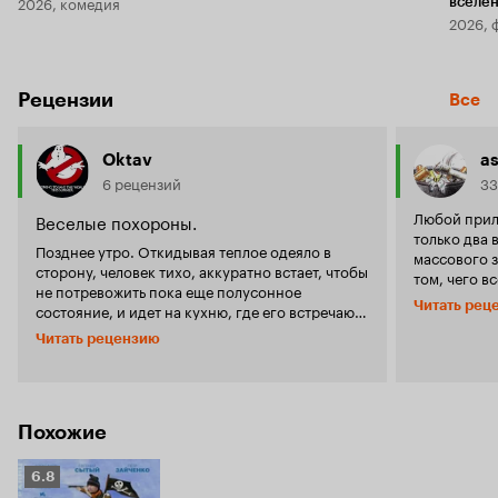
2026, комедия
вселе
2026, 
Рецензии
Все
Oktav
as
6 рецензий
33
Любой прил
Веселые похороны.
только два
Позднее утро. Откидывая теплое одеяло в
массового з
сторону, человек тихо, аккуратно встает, чтобы
том, чего вс
не потревожить пока еще полусонное
позволить. 
Читать рец
состояние, и идет на кухню, где его встречают
дико боятся. Все остальные варианты - э
металлический блеск кухонных торговых
для массового фильма
Читать рецензию
марок и аромат хорошего кофе. Совершая
кинодрамату
маленькие рейды от холодильника к кухонному
кино проще,
столу, он мастерит незамысловатый завтрак.
только само
Затем, шлепая босыми ногами, идет в
кино, котор
гостиную и садится в мягкое, кожаное кресло,
Похожие
'Облако рай' поистине уникальный фильм
включает плазменный телевизор и погружается
одновременн
в мир новостей и сплетен. Изрядно
хотят и чег
Рейтинг
6.8
насытившись теплым напитком и утренней
никого не ос
Кинопоиска