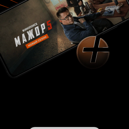
песню. Сцена проводов напоминает
похороны, автобус – катафалк, слезы,
поспешное, суетное прощание, последнее
видение по-своему близких Коле людей. Герой
по сути принес себя в жертву, ведь мог же он
вдруг хлопнуть по столу во время тихого
прощания и сказать всем, что это сгоряча
ляпнул, не подумав. Не прекратил проводы, не
стал отстаивать свои виды на мебель. Только в
финале картины Коля признается своей
девушке, что «его на самом деле никто не
звал», но уже поздно, процесс пошел, машина
запущена и необратимо движется вперед.
Однако фильм не так прост, каким кажется на
первый взгляд, это фильм - метафора,
рассказывающий о трагических временах
нашей страны. Весь поселок – это
своеобразное олицетворение СССР. Режиссер
хочет сказать, что СССР, как форма,
существовать уже не может, что такая
государственная организация уже отжила свой
срок. Об историческом времени фильма
свидетельствует календарь 1991 года, который
постоянно сотрясается от ударов двери.