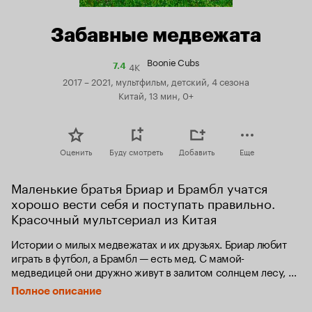
Забавные медвежата
Boonie Cubs
4K
Рейтинг
7.4
Кинопоиска
2017 – 2021, мультфильм, детский, 4 сезона
7.4
Китай, 13 мин, 0+
Оценить
Буду смотреть
Добавить
Еще
Маленькие братья Бриар и Брамбл учатся 
хорошо вести себя и поступать правильно. 
Красочный мультсериал из Китая
Истории о милых медвежатах и их друзьях. Бриар любит 
играть в футбол, а Брамбл — есть мед. С мамой-
медведицей они дружно живут в залитом солнцем лесу, 
слушают учителя и тренера, играют на полянке и мечтают 
Полное описание
поскорее вырасти, а вокруг столько всего интересного. 