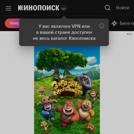
Войти
Онлайн-кинотеатр
Билет
Попробовать Плюс
У вас включен VPN или
в вашей стране доступен
не весь каталог Кинопоиска