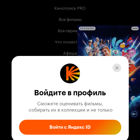
Кинопоиск PRO
Все фильмы
Все сериалы
РЕКЛАМА
Что посмотреть
Афиша
Музыка
Телепрограмма
Книги
Войдите в профиль
Служба поддержки
Сможете оценивать фильмы,

 собирать их в коллекции и не только
© 2003 —
2026
,
Кинопоиск
18
+
Проект компании
Войти с Яндекс ID