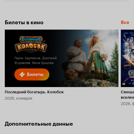
Билеты в кино
Все
Гарик Харламов, Дмитрий
Журавлев, Мила Ершова
Билеты
Последний богатырь. Колобок
Смеша
2026, комедия
вселе
2026, 
Дополнительные данные