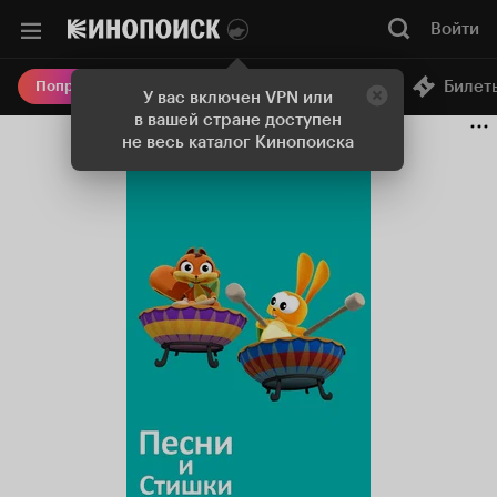
Войти
Онлайн-кинотеатр
Билет
Попробовать Плюс
У вас включен VPN или
в вашей стране доступен
не весь каталог Кинопоиска