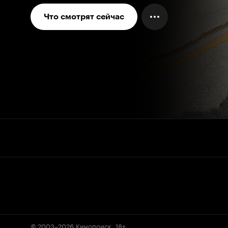
Что смотрят сейчас
© 2003–2026
Кинопоиск
.
18+