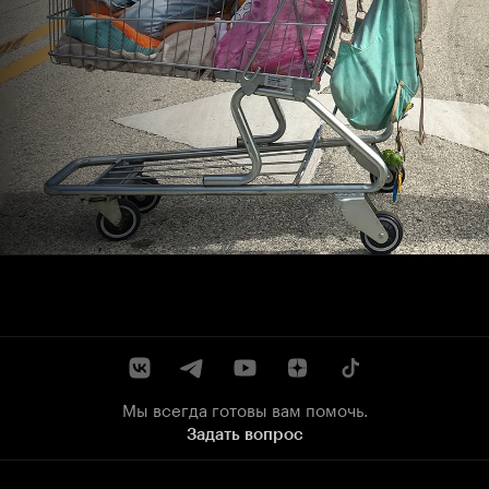
Мы всегда готовы вам помочь.
Задать вопрос