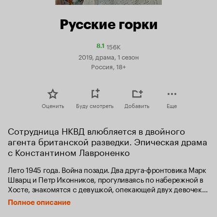
Русские горки
156K
Рейтинг
8.1
Кинопоиска
2019, драма, 1 сезон
8.1
Россия, 18+
Оценить
Буду смотреть
Добавить
Еще
Сотрудница НКВД влюбляется в двойного 
агента британской разведки. Эпическая драма 
с Константином Лавроненко
Лето 1945 года. Война позади. Два друга-фронтовика Марк 
Шварц и Петр Иконников, прогуливаясь по набережной в 
Хосте, знакомятся с девушкой, опекающей двух девочек-
англичанок. Эта мимолетная встреча перевернет их 
Полное описание
дальнейшие судьбы.