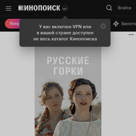
Войти
Онлайн-кинотеатр
Билет
Попробовать Плюс
У вас включен VPN или
в вашей стране доступен
не весь каталог Кинопоиска