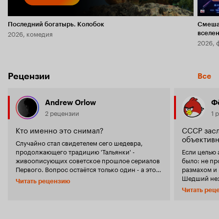
Последний богатырь. Колобок
Смеша
2026, комедия
вселе
2026, 
Рецензии
Все
Andrew Orlow
Ф
2 рецензии
1 
Кто именно это снимал?
СССР зас
объектив
Случайно стал свидетелем сего шедевра,
продолжающего традицию 'Тальянки' -
Если целью 
живоописующих советское прошлое сериалов
было: не пр
Первого. Вопрос остаётся только один - а это,
размахом и 
случайно, снимали не американцы? Слишком
Шедший нез
Читать рецензию
близки традиции показа СССР. Грязные,
канале сер
Читать рец
похотливые, мерзкие 'совиет кегебешникс',
добрым и о
которые убивают любого попавшегося с
По сравнени
помощью подручных бандитов, красивые
выглядит зл