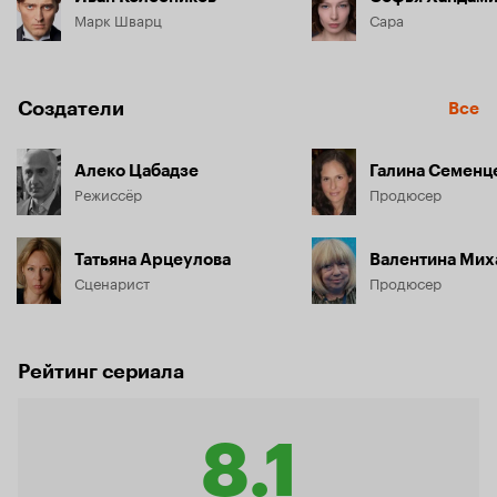
Марк Шварц
Сара
Создатели
Все
Алеко Цабадзе
Галина Семенц
Режиссёр
Продюсер
Татьяна Арцеулова
Валентина Мих
Сценарист
Продюсер
Рейтинг сериала
8.1