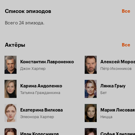
Список эпизодов
Все
Всего 24 эпизода
Актёры
Все
Константин Лавроненко
Алексей Моро
Джон Харпер
Пётр Иконников
Карина Андоленко
Лянка Грыу
Татьяна Гражданкина
Бет
Екатерина Вилкова
Мария Лисовая
Элеонора Харпер
Ницца
Иван Колесников
Софья Хандам